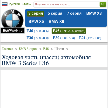
Русский
Статьи
3 серия
5 серия
7 серия
BMW X3
BMW X5
BMW X6
E46
E46
(1998-2006)
(1998-2006, бензин)
E36
E30
E21
(1990-2000)
(1982-1994)
(1975-1983)
Главная
БМВ 3 серия
E46
Шасси
Ходовая часть (шасси) автомобиля
BMW 3 Series E46