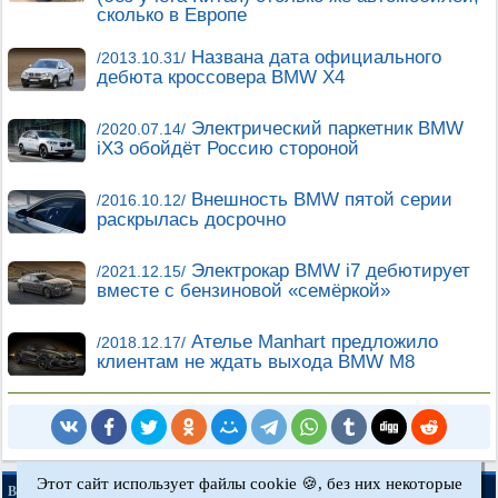
сколько в Европе
Названа дата официального
/2013.10.31/
дебюта кроссовера BMW X4
Электрический паркетник BMW
/2020.07.14/
iX3 обойдёт Россию стороной
Внешность BMW пятой серии
/2016.10.12/
раскрылась досрочно
Электрокар BMW i7 дебютирует
/2021.12.15/
вместе с бензиновой «семёркой»
Ателье Manhart предложило
/2018.12.17/
клиентам не ждать выхода BMW M8
Этот сайт использует файлы cookie 🍪, без них некоторые
·
·
·
·
BMWman.ru © 2017-2026
Полная версия
Новости и статьи
Карта сайта