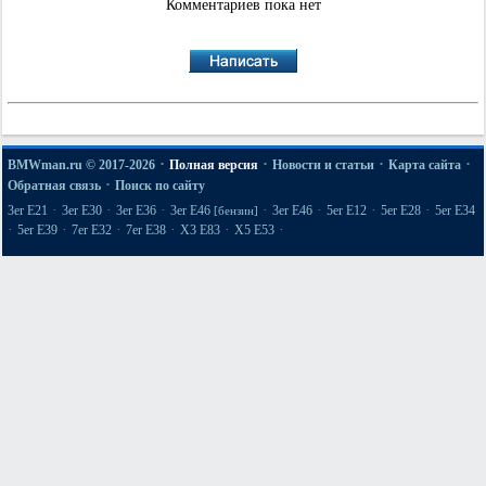
Комментариев пока нет
·
·
·
·
BMWman.ru © 2017-2026
Полная версия
Новости и статьи
Карта сайта
·
Обратная связь
Поиск по сайту
·
·
·
·
·
·
·
3er E21
3er E30
3er E36
3er E46
3er E46
5er E12
5er E28
5er E34
[бензин]
·
·
·
·
·
·
5er E39
7er E32
7er E38
X3 E83
X5 E53