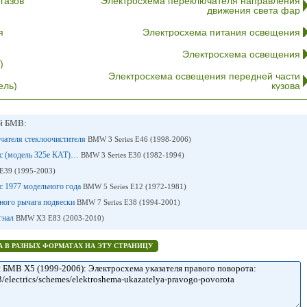
газов
Электросхема переключателя направления
движения света фар
я
Электросхема питания освещения
Электросхема освещения
)
Электросхема освещения передней части
ель)
кузова
ей БМВ:
ючателя стеклоочистителя
BMW 3 Series E46 (1998-2006)
ic (модель 325е КАТ)…
BMW 3 Series E30 (1982-1994)
E39 (1995-2003)
с 1977 модельного года
BMW 5 Series E12 (1972-1981)
чного рычага подвески
BMW 7 Series E38 (1994-2001)
игнал
BMW X3 E83 (2003-2010)
 В РАЗНЫХ ФОРМАТАХ НА ЭТУ СТРАНИЦУ