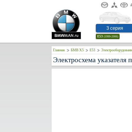
3 серия
E53
(1999-2006)
Главная
БМВ Х5
E53
Электрооборудовани
Электросхема указателя 