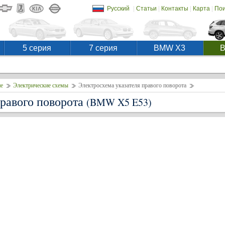
|
|
|
|
Русский
Статьи
Контакты
Карта
Пои
5 серия
7 серия
BMW X3
е
Электрические схемы
Электросхема указателя правого поворота
правого поворота
(BMW X5 E53)