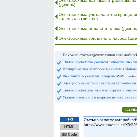
Электросхема датчиков отработавших 
(дизель)
Электросхема учета частоты вращени
коленвала (дизель)
Электросхема подачи топлива (дизель
Электросхема топливного насоса (диз
Похожие статьи других типов автомобил
Снятие и установка указателя поворота / выкл
Принципиальная электросхема системы Motron
Выключатель указателя поворота
BMW 5 Series 
Электросхема системы зажигания автомобилей 
Снятие и установка левого или правого попере
Указатели поворота и прерывистый световой с
ССЫЛКА
Text
HTML
BB Code