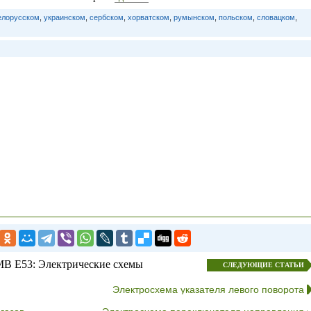
елорусском
,
украинском
,
сербском
,
хорватском
,
румынском
,
польском
,
словацком
,
В E53: Электрические схемы
СЛЕДУЮЩИЕ СТАТЬИ
Электросхема указателя левого поворота