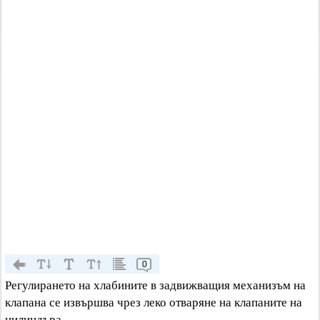
0
Регулирането на хлабините в задвижващия механизъм на
клапана се извършва чрез леко отваряне на клапаните на
цилиндъра.