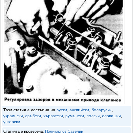
Тази статия е достъпна на
руски
,
английски
,
беларуски
,
украински
,
сръбски
,
хърватски
,
румънски
,
полски
,
словашки
,
унгарски
Статията е проверена:
Поликарпов Савелий