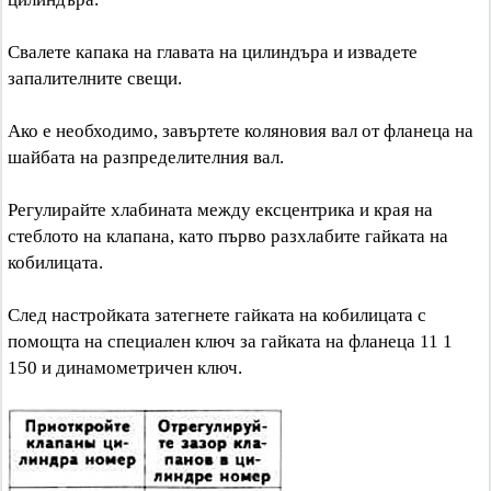
Свалете капака на главата на цилиндъра и извадете
запалителните свещи.
Ако е необходимо, завъртете коляновия вал от фланеца на
шайбата на разпределителния вал.
Регулирайте хлабината между ексцентрика и края на
стеблото на клапана, като първо разхлабите гайката на
кобилицата.
След настройката затегнете гайката на кобилицата с
помощта на специален ключ за гайката на фланеца 11 1
150 и динамометричен ключ.