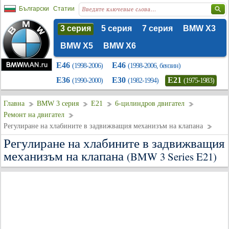
Български
Статии
3 серия
5 серия
7 серия
BMW X3
BMW X5
BMW X6
E46
E46
(1998-2006)
(1998-2006, бензин)
E36
E30
E21
(1990-2000)
(1982-1994)
(1975-1983)
Главна
BMW 3 серия
E21
6-цилиндров двигател
Ремонт на двигател
Регулиране на хлабините в задвижващия механизъм на клапана
Регулиране на хлабините в задвижващия
механизъм на клапана
(BMW 3 Series E21)