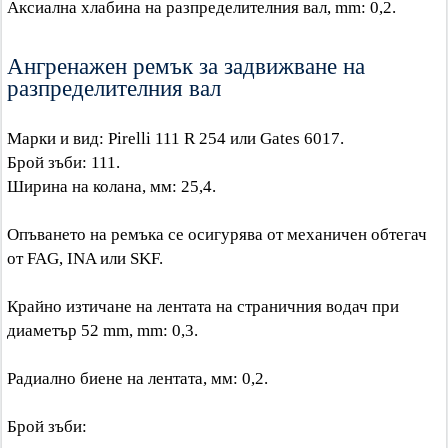
Аксиална хлабина на разпределителния вал, mm: 0,2.
Ангренажен ремък за задвижване на
разпределителния вал
Марки и вид: Pirelli 111 R 254 или Gates 6017.
Брой зъби: 111.
Ширина на колана, мм: 25,4.
Опъването на ремъка се осигурява от механичен обтегач
от FAG, INA или SKF.
Крайно изтичане на лентата на страничния водач при
диаметър 52 mm, mm: 0,3.
Радиално биене на лентата, мм: 0,2.
Брой зъби: