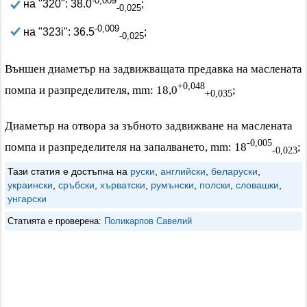
-0,009
на "320": 38.0
;
-0,025
-0,009
на "323i": 36.5
;
-0,025
Външен диаметър на задвижващата предавка на маслената
+0,048
помпа и разпределителя, mm: 18,0
;
+0,035
Диаметър на отвора за зъбното задвижване на маслената
-0,005
помпа и разпределителя на запалването, mm: 18
;
-0,023
Тази статия е достъпна на
руски
,
английски
,
беларуски
,
украински
,
сръбски
,
хърватски
,
румънски
,
полски
,
словашки
,
унгарски
Статията е проверена:
Поликарпов Савелий