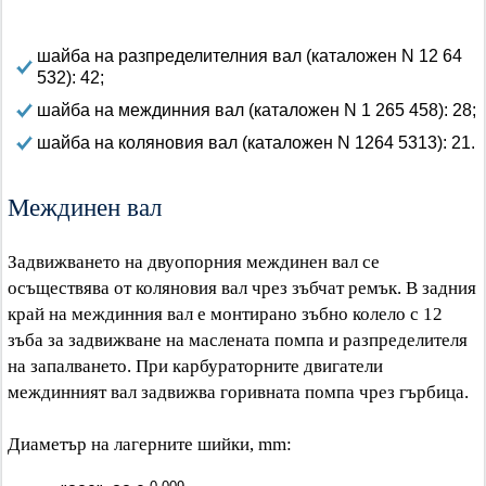
шайба на разпределителния вал (каталожен N 12 64
532): 42;
шайба на междинния вал (каталожен N 1 265 458): 28;
шайба на коляновия вал (каталожен N 1264 5313): 21.
Междинен вал
Задвижването на двуопорния междинен вал се
осъществява от коляновия вал чрез зъбчат ремък. В задния
край на междинния вал е монтирано зъбно колело с 12
зъба за задвижване на маслената помпа и разпределителя
на запалването. При карбураторните двигатели
междинният вал задвижва горивната помпа чрез гърбица.
Диаметър на лагерните шийки, mm: