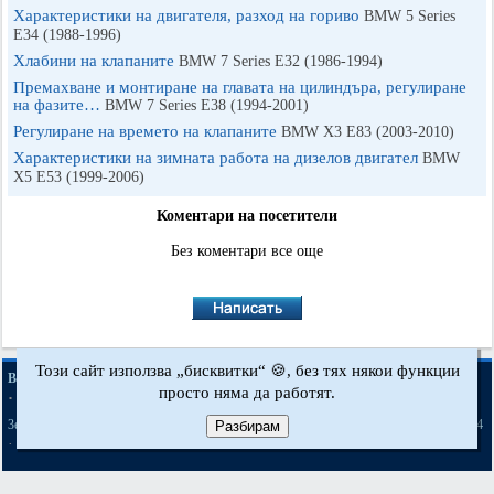
Характеристики на двигателя, разход на гориво
BMW 5 Series
E34 (1988-1996)
Хлабини на клапаните
BMW 7 Series E32 (1986-1994)
Премахване и монтиране на главата на цилиндъра, регулиране
на фазите…
BMW 7 Series E38 (1994-2001)
Регулиране на времето на клапаните
BMW X3 Е83 (2003-2010)
Характеристики на зимната работа на дизелов двигател
BMW
X5 E53 (1999-2006)
Коментари на посетители
Без коментари все още
Този сайт използва „бисквитки“ 🍪, без тях някои функции
·
·
·
BMWman.ru © 2017-2026
Пълна версия
Новини и статии
Карта на сайта
просто няма да работят.
·
·
Обратна връзка
Търсене в сайта
·
·
·
·
·
·
·
3er E21
3er E30
3er E36
3er E46
3er E46
5er E12
5er E28
5er E34
Разбирам
[бензин]
·
·
·
·
·
·
5er E39
7er E32
7er E38
X3 Е83
X5 E53