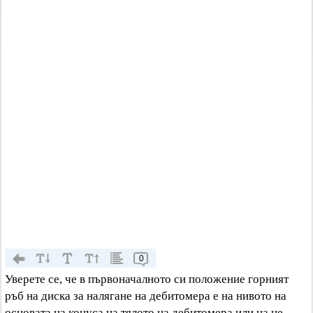
0
Уверете се, че в първоначалното си положение горният
ръб на диска за налягане на дебитомера е на нивото на
основата на конуса на тялото на дебитомера или на не