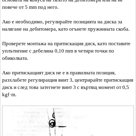
повече от 5 mm под него.
Ако е необходимо, регулирайте позицията на диска за
налягане на дебитомера, като огънете пружинната скоба.
Проверете монтажа на притискащия диск, като поставите
уплътнение с дебелина 0,10 mm в четири точки по
обиколката.
Ако притискащият диск не е в правилната позиция,
разхлабете регулиращия винт 3, центрирайте притискащия
диск и след това затегнете винт 3 с въртящ момент от 0,5
kgf·m.