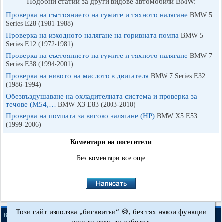
Подобни статии за други видове автомобили BMW:
Проверка на състоянието на гумите и тяхното налягане
BMW 5
Series E28 (1981-1988)
Проверка на изходното налягане на горивната помпа
BMW 5
Series E12 (1972-1981)
Проверка на състоянието на гумите и тяхното налягане
BMW 7
Series E38 (1994-2001)
Проверка на нивото на маслото в двигателя
BMW 7 Series E32
(1986-1994)
Обезвъздушаване на охладителната система и проверка за
течове (M54,…
BMW X3 Е83 (2003-2010)
Проверка на помпата за високо налягане (HP)
BMW X5 E53
(1999-2006)
Коментари на посетители
Без коментари все още
Този сайт използва „бисквитки“ 🍪, без тях някои функции
·
·
·
BMWman.ru © 2017-2026
Пълна версия
Новини и статии
Карта на сайта
просто няма да работят.