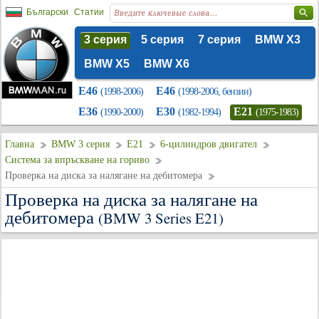
Български
Статии
3 серия
5 серия
7 серия
BMW X3
BMW X5
BMW X6
E46
E46
(1998-2006)
(1998-2006, бензин)
E36
E30
E21
(1990-2000)
(1982-1994)
(1975-1983)
Главна
BMW 3 серия
E21
6-цилиндров двигател
Система за впръскване на гориво
Проверка на диска за налягане на дебитомера
Проверка на диска за налягане на
дебитомера
(BMW 3 Series E21)