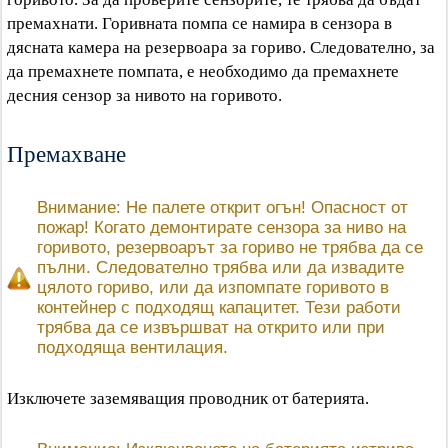
премахнати. Горивната помпа се намира в сензора в
дясната камера на резервоара за гориво. Следователно, за
да премахнете помпата, е необходимо да премахнете
десния сензор за нивото на горивото.
Премахване
Внимание: Не палете открит огън! Опасност от
пожар! Когато демонтирате сензора за ниво на
горивото, резервоарът за гориво не трябва да се
пълни. Следователно трябва или да извадите
цялото гориво, или да изпомпате горивото в
контейнер с подходящ капацитет. Тези работи
трябва да се извършват на открито или при
подходяща вентилация.
Изключете заземяващия проводник от батерията.