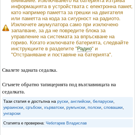
Внимание: Изключването на батерията изтрива
информацията в устройствата с електронна памет,
като например паметта за грешки на двигателя
или паметта на кода за сигурност на радиото.
Изключете акумулатора само при изключено
запалване, за да не повредите блока за
управление на системата за впръскване на
гориво. Когато изключвате батерията, следвайте
инструкциите в разделите "
Радио
" и
"Отстраняване и поставяне на батерията".
Свалете задната седалка.
Сгънете обратно тапицерията под възглавницата на
седалката.
Тази статия е достъпна на
руски
,
английски
,
беларуски
,
украински
,
сръбски
,
хърватски
,
румънски
,
полски
,
словашки
,
унгарски
Статията е проверена:
Чеботарев Владислав