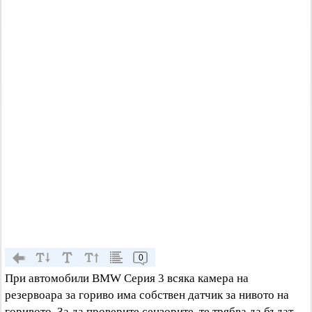
0
При автомобили BMW Серия 3 всяка камера на
резервоара за гориво има собствен датчик за нивото на
горивото. За да проверите сензорите, те трябва да бъдат