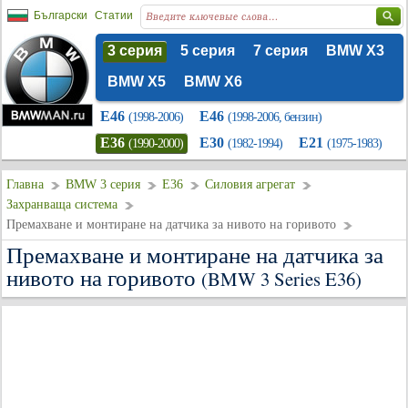
Български
Статии
3 серия
5 серия
7 серия
BMW X3
BMW X5
BMW X6
E46
E46
(1998-2006)
(1998-2006, бензин)
E36
E30
E21
(1990-2000)
(1982-1994)
(1975-1983)
Главна
BMW 3 серия
E36
Силовия агрегат
Захранваща система
Премахване и монтиране на датчика за нивото на горивото
Премахване и монтиране на датчика за
нивото на горивото
(BMW 3 Series E36)