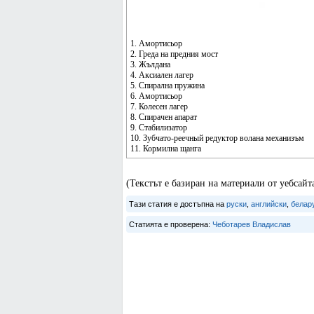
1. Амортисьор
2. Греда на предния мост
3. Жълдана
4. Аксиален лагер
5. Спирална пружина
6. Амортисьор
7. Колесен лагер
8. Спирачен апарат
9. Стабилизатор
10. Зубчато-реечный редуктор волана механизъм
11. Кормилна щанга
(Текстът е базиран на материали от уебса
Тази статия е достъпна на
руски
,
английски
,
белар
Статията е проверена:
Чеботарев Владислав