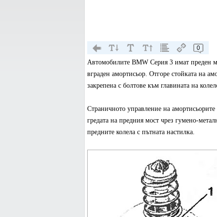
0
Автомобилите BMW Серия 3 имат преден мос
вграден амортисьор. Отгоре стойката на амо
закрепена с болтове към главината на колел
Страничното управление на амортисьорите 
гредата на предния мост чрез гумено-мета
предните колела с пътната настилка.