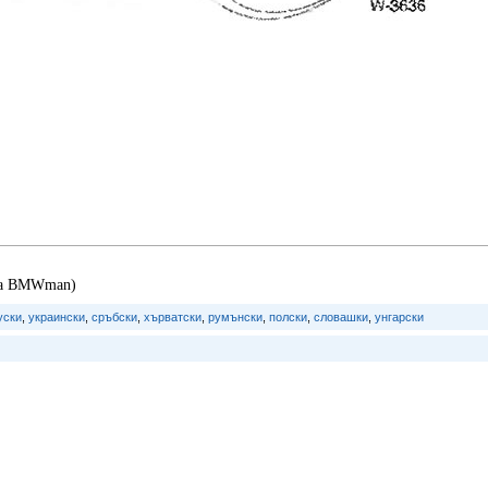
йта BMWman)
уски
,
украински
,
сръбски
,
хърватски
,
румънски
,
полски
,
словашки
,
унгарски