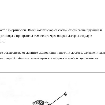
т с амортисьори. Всеки амортисьор се състои от спирална пружина и
ртисьора е прикрепена към тялото чрез опорен лагер, а отдолу е
ото.
се осъществява от долните сърповидни напречни лостове, закрепени към
лни опори. Стабилизиращата щанга осигурява по-добро сцепление на