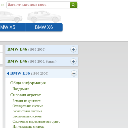
не:
BMW X5
BMW X6
BMW E46
(1998-2006)
BMW E46
(1998-2006, бензин)
BMW E36
(1990-2000)
Обща информация
Поддръжка
Силовия агрегат
Ремонт на двигател
Охладителна система
Запалителна система
Захранваща система
Система за впръскване на гориво
Изпускателна система