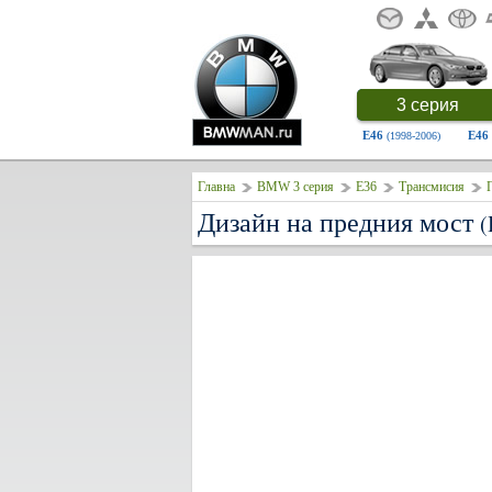
3 серия
E46
E46
(1998-2006)
Главна
BMW 3 серия
E36
Трансмисия
П
Дизайн на предния мост
(