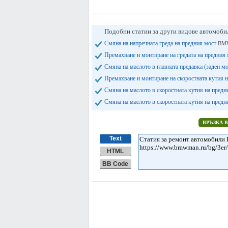
Подобни статии за други видове автомоб
Смяна на напречната греда на предния мост
BMW
Премахване и монтиране на гредата на предния
Смяна на маслото в главната предавка (заден м
Премахване и монтиране на скоростната кутия 
Смяна на маслото в скоростната кутия на пред
Смяна на маслото в скоростната кутия на пред
ВРЪЗКА 
Text
HTML
BB Code