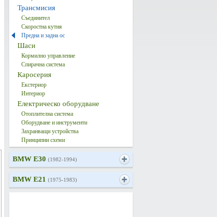
Трансмисия
Съединител
Скоростна кутия
Предна и задна ос
Шаси
Кормилно управление
Спирачна система
Каросерия
Екстериор
Интериор
Електрическо оборудване
Отоплителна система
Оборудване и инструменти
Захранващи устройства
Принципни схеми
BMW E30
(1982-1994)
BMW E21
(1975-1983)