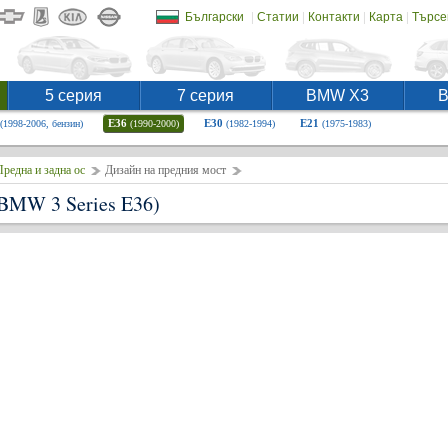
|
|
|
|
Български
Статии
Контакти
Карта
Търсе
5 серия
7 серия
BMW X3
E36
E30
E21
(1998-2006, бензин)
(1990-2000)
(1982-1994)
(1975-1983)
редна и задна ос
Дизайн на предния мост
BMW 3 Series E36)