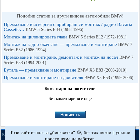
Подобни статии за други видове автомобили BMW:
Премахване във версия с прибиращ се монтаж / радио Bavaria
Cassette…
BMW 5 Series E34 (1988-1996)
Монтаж на цилиндровата глава
BMW 5 Series E12 (1972-1981)
Монтаж на задно окачване — премахване и монтиране
BMW 7
Series E32 (1986-1994)
Премахване и монтиране, демонтаж и монтаж на носач
BMW 7
Series E38 (1994-2001)
Бутала — премахване и монтиране
BMW X3 Е83 (2003-2010)
Премахване и монтиране на двигателя
BMW X5 E53 (1999-2006)
Коментари на посетители
Без коментари все още
Този сайт използва „бисквитки“ 🍪, без тях някои функции
·
·
·
BMWman.ru © 2017-2026
Пълна версия
Новини и статии
Карта на сайта
просто няма да работят.