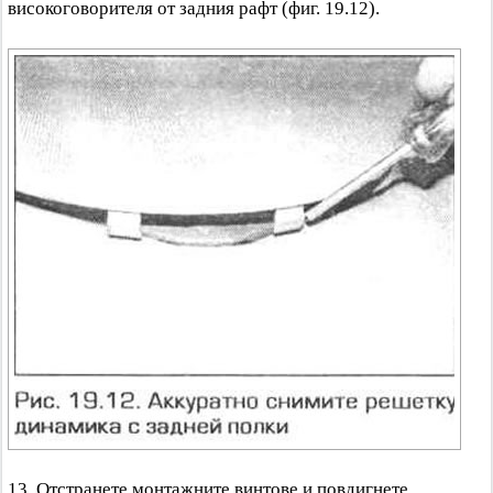
високоговорителя от задния рафт (фиг. 19.12).
13. Отстранете монтажните винтове и повдигнете