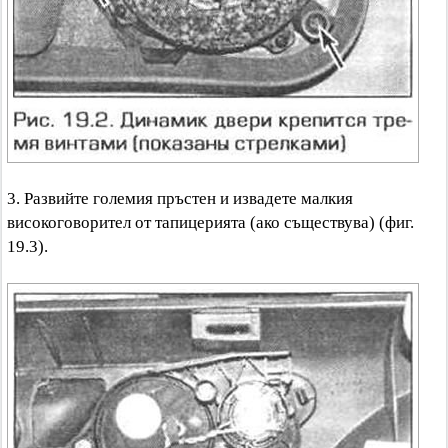
3. Развийте големия пръстен и извадете малкия
високоговорител от тапицерията (ако съществува) (фиг.
19.3).