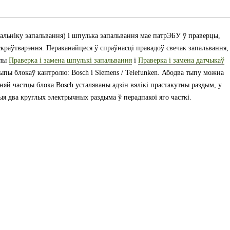
альніку запальвання) і шпулька запальвання мае патрЭБУ ў праверцы,
скраўтварэння. Пераканайцеся ў спраўнасці правадоў свечак запальвання,
елы
Праверка і замена шпулькі запальвання
і
Праверка і замена датчыкаў
 тыпы блокаў кантролю: Bosch і Siemens / Telefunken. Абодва тыпу можна
яй частцы блока Bosch усталяваны адзін вялікі прастакутны раздым, у
ыя два круглых электрычных раздыма ў перадпакоі яго часткі.