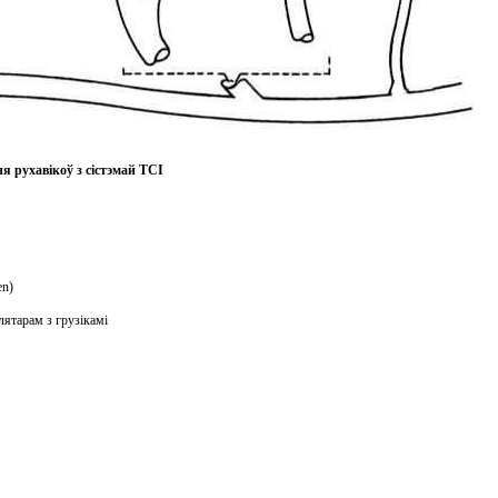
рухавікоў з сістэмай TCI
en)
ятарам з грузікамі