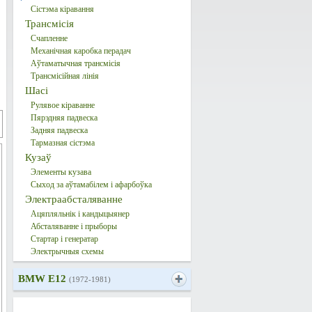
Сістэма кіравання
Трансмісія
Счапленне
Механічная каробка перадач
Аўтаматычная трансмісія
Трансмісійная лінія
Шасі
Рулявое кіраванне
Пярэдняя падвеска
Задняя падвеска
Тармазная сістэма
Кузаў
Элементы кузава
Сыход за аўтамабілем і афарбоўка
Электраабсталяванне
Ацяпляльнік і кандыцыянер
Абсталяванне і прыборы
Стартар і генератар
Электрычныя схемы
BMW E12
(1972-1981)