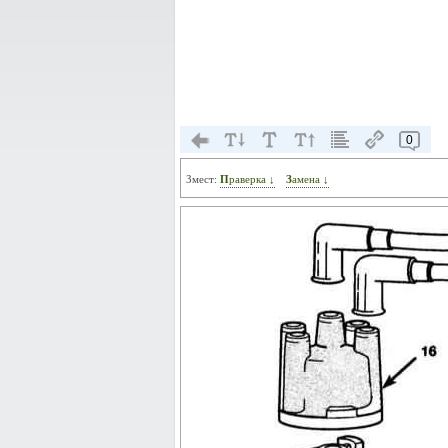
0
Змест:
Праверка ↓
Замена ↓