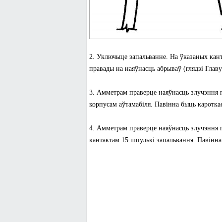
2. Уключыце запальванне. На ўказаных кант
правады на наяўнасць абрываў (глядзі Глав
3. Амметрам праверце наяўнасць злучэння па
корпусам аўтамабіля. Павінна быць каротка
4. Амметрам праверце наяўнасць злучэння па
кантактам 15 шпулькі запальвання. Павінна