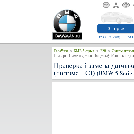
3 серыя
E39
E34
(1995-2003)
Галоўная
БМВ 5 серыя
E28
Сілавы агрэга
Праверка і замена датчык
(сістэма TCI)
(BMW 5 Series