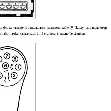
д блока кантролю запальвання раздымы кабеляў. Падлучыце вальтметр
h або паміж кантактамі 6 і 3 сістэмы Siemens/Telefunken.