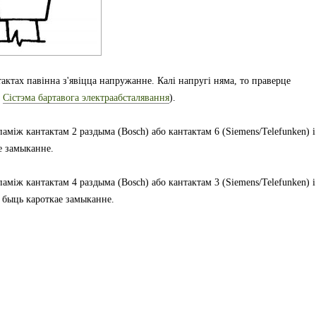
актах павінна з'явіцца напружанне. Калі напругі няма, то праверце
у
Сістэма бартавога электраабсталявання
).
між кантактам 2 раздыма (Bosch) або кантактам 6 (Siemens/Telefunken) і
е замыканне.
між кантактам 4 раздыма (Bosch) або кантактам 3 (Siemens/Telefunken) і
 быць кароткае замыканне.