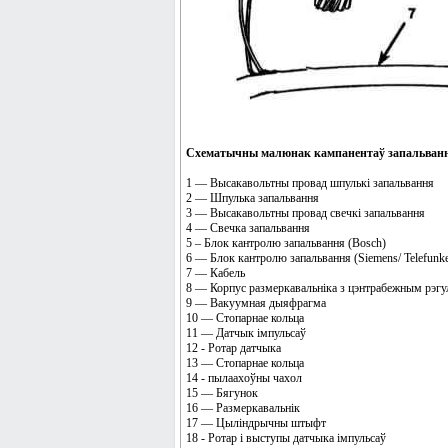
Схематычны малюнак кампанентаў запальвання 
1 — Высакавольтны провад шпулькі запальвання
2 — Шпулька запальвання
3 — Высакавольтны провад свечкі запальвання
4 — Свечка запальвання
5 – Блок кантролю запальвання (Bosch)
6 — Блок кантролю запальвання (Siemens/ Telefunk
7 — Кабель
8 — Корпус размеркавальніка з цэнтрабежным рэгул
9 — Вакуумная дыяфрагма
10 — Стопарнае кольца
11 — Датчык імпульсаў
12 - Ротар датчыка
13 — Стопарнае кольца
14 - пылаахоўны чахол
15 — Бягунок
16 — Размеркавальнік
17 — Цыліндрычны штыфт
18 - Ротар і выступы датчыка імпульсаў