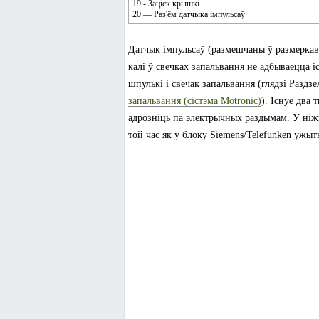
19 - Заціск крышкі
20 — Раз'ём датчыка імпульсаў
Датчык імпульсаў (размешчаны ў размеркав
калі ў свечках запальвання не адбываецца і
шпулькі і свечак запальвання (глядзі Раздз
запальвання (сістэма Motronic)
). Існуе два
адрозніць па электрычных раздымам. У ніжн
той час як у блоку Siemens/Telefunken ужыт