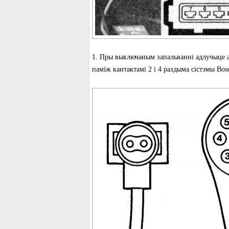
1. Пры выключаным запальванні адлучыце а
паміж кантактамі 2 і 4 раздыма сістэмы Bosc