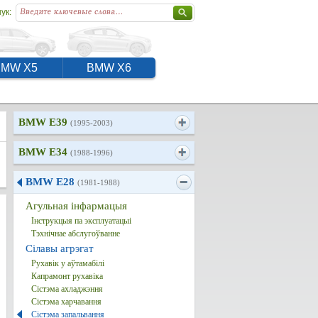
ук:
BMW X5
BMW X6
BMW E39
(1995-2003)
BMW E34
(1988-1996)
BMW E28
(1981-1988)
Агульная інфармацыя
Інструкцыя па эксплуатацыі
Тэхнічнае абслугоўванне
Сілавы агрэгат
Рухавік у аўтамабілі
Капрамонт рухавіка
Сістэма ахладжэння
Сістэма харчавання
Сістэма запальвання