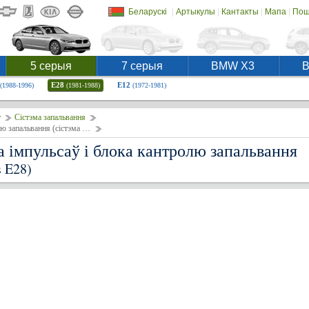
|
|
|
|
Беларускі
Артыкулы
Кантакты
Мапа
Пош
5 серыя
7 серыя
BMW X3
E28
E12
(1988-1996)
(1981-1988)
(1972-1981)
т
Сістэма запальвання
Праверка і замена датчыка імпульсаў і блока кантролю запальвання (сістэма TCI)
а імпульсаў і блока кантролю запальвання
 E28)