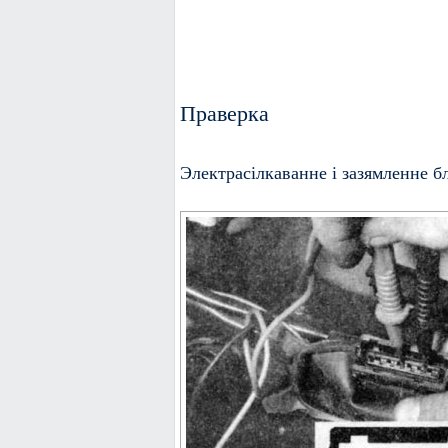
Праверка
Электрасілкаванне і зазямленне б