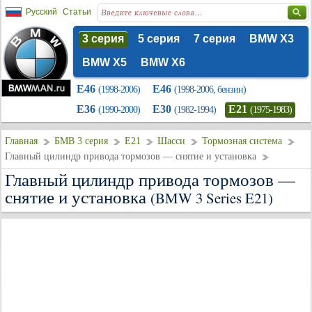
Русский
Статьи
3 серия
5 серия
7 серия
BMW X3
BMW X5
BMW X6
E46
E46
(1998-2006)
(1998-2006, бензин)
E36
E30
E21
(1990-2000)
(1982-1994)
(1975-1983)
Главная
БМВ 3 серия
E21
Шасси
Тормозная система
Главный цилиндр привода тормозов — снятие и установка
Главный цилиндр привода тормозов —
снятие и установка
(BMW 3 Series E21)