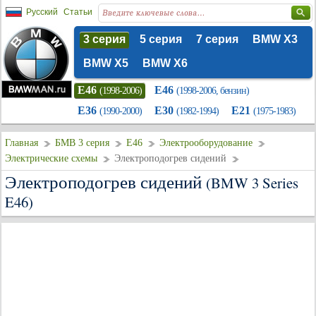
Русский
Статьи
3 серия
5 серия
7 серия
BMW X3
BMW X5
BMW X6
E46
E46
(1998-2006)
(1998-2006, бензин)
E36
E30
E21
(1990-2000)
(1982-1994)
(1975-1983)
Главная
БМВ 3 серия
E46
Электрооборудование
Электрические схемы
Электроподогрев сидений
Электроподогрев сидений
(BMW 3 Series
E46)