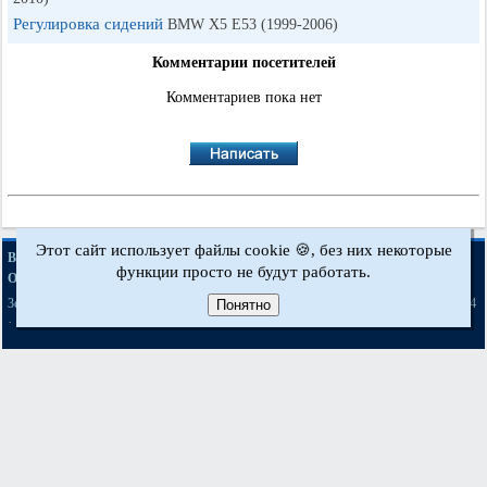
Регулировка сидений
BMW X5 E53 (1999-2006)
Комментарии посетителей
Комментариев пока нет
Этот сайт использует файлы cookie 🍪, без них некоторые
·
·
·
·
BMWman.ru © 2017-2026
Полная версия
Новости и статьи
Карта сайта
функции просто не будут работать.
·
Обратная связь
Поиск по сайту
·
·
·
·
·
·
·
3er E21
3er E30
3er E36
3er E46
3er E46
5er E12
5er E28
5er E34
[бензин]
Понятно
·
·
·
·
·
·
5er E39
7er E32
7er E38
X3 E83
X5 E53