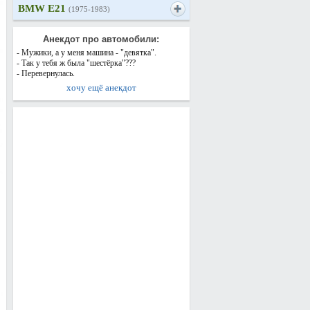
BMW E21
(1975-1983)
Анекдот про автомобили:
- Мужики, а у меня машина - "девятка".
- Так у тебя ж была "шестёрка"???
- Перевернулась.
хочу ещё анекдот