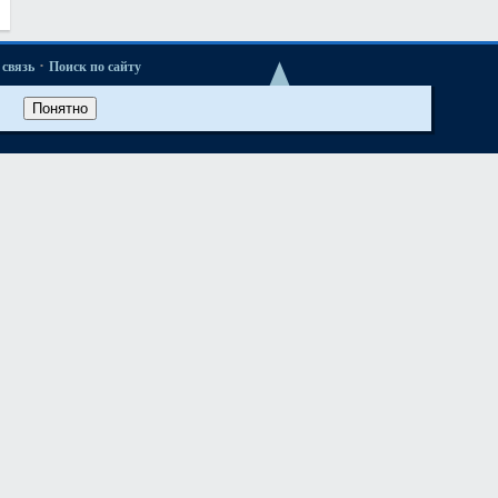
·
связь
Поиск по сайту
·
ые новости
Понятно
·
52 и М52TU