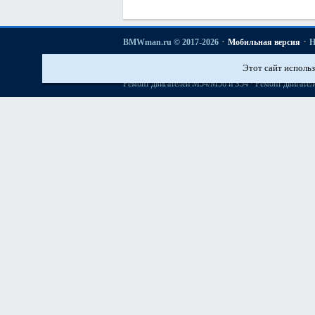
·
·
BMWman.ru © 2017-2026
Мобильная версия
Н
·
·
·
·
3er E21
3er E30
3er E36
3er E46
3er E46
[бензин]
Этот сайт использ
·
История моделей БМВ
Основы ремонта автомобиле
·
Ремонт двигателей М54/М56 и S54
Ремонт двигател