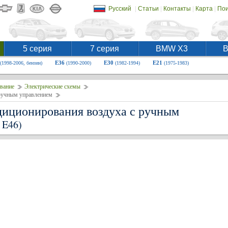
|
|
|
|
Русский
Статьи
Контакты
Карта
Пои
5 серия
7 серия
BMW X3
E36
E30
E21
(1998-2006, бензин)
(1990-2000)
(1982-1994)
(1975-1983)
вание
Электрические схемы
 ручным управлением
диционирования воздуха с ручным
 E46)