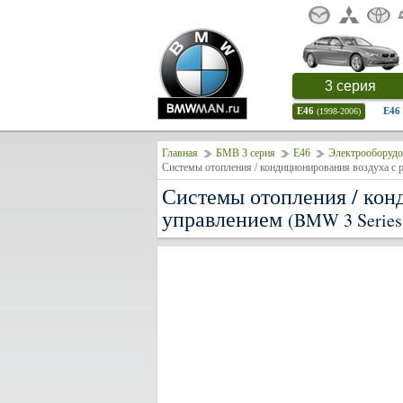
3 серия
E46
E46
(1998-2006)
Главная
БМВ 3 серия
E46
Электрооборудо
Системы отопления / кондиционирования воздуха с
Системы отопления / кон
управлением
(BMW 3 Series