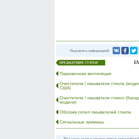
Поделитесь информацией:
БМ
ПРЕДЫДУЩИЕ СТАТЬИ
Парковочная вентиляция
Очистители / омыватели стекла (моде
США)
Очистители / омыватели стекол (Кана
модели)
Обогрев сопел омывателей стекла
Сигнальные зуммеры
Похожие статьи других типов автомобил