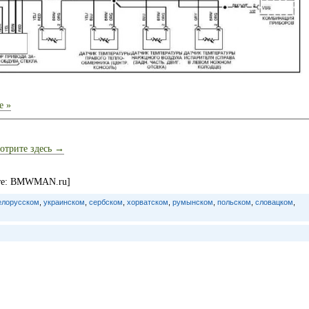
е »
отрите здесь →
йте: BMWMAN.ru]
елорусском
,
украинском
,
сербском
,
хорватском
,
румынском
,
польском
,
словацком
,