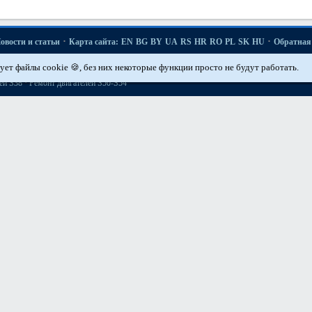
·
·
овости и статьи
Карта сайта:
EN
BG
BY
UA
RS
HR
RO
PL
SK
HU
Обратная 
·
·
·
·
·
·
·
·
·
5er E12
5er E28
5er E34
5er E39
7er E32
7er E38
X3 E83
X5 E53
Автомобильн
ует файлы cookie 🍪, без них некоторые функции просто не будут работать.
·
·
·
й
Техобслуживание двигателей «M»
Ремонт двигателей М50
Ремонт двигателей М
·
ей S38
Ремонт двигателей S50-S54