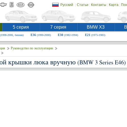
|
|
|
|
Русский
Статьи
Контакты
Карта
Пои
5 серия
7 серия
BMW X3
E36
E30
E21
(1998-2006, бензин)
(1990-2000)
(1982-1994)
(1975-1983)
ция
Руководство по эксплуатации
ной крышки люка вручную
(BMW 3 Series E46)