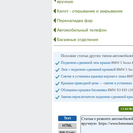
вручную
Капот - открывание и закрывание
Переналадка фар
Автомобильный телефон
Багажные отделения
Похожие статьи других типов автомобил
Подъемно-сдвижной люк крыши
BMW 5 Series 
Люк с подъемно-сдвижной крышкой
BMW 5 Seri
Снятие и установка крышки верхнего люка
BMW
Крышки приводной цепи — снятие и установка
Облицовка крышки багажника
BMW X3 E83 (20
Замена переключателя подъемно-сдвижной кр
ССЫЛКА
Text
HTML