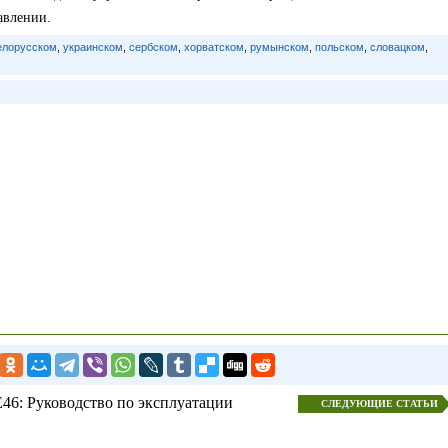
авлении.
елорусском
,
украинском
,
сербском
,
хорватском
,
румынском
,
польском
,
словацком
,
46: Руководство по эксплуатации
СЛЕДУЮЩИЕ СТАТЬИ