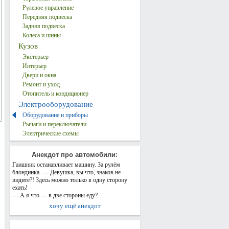
Рулевое управление
Передняя подвеска
Задняя подвеска
Колеса и шины
Кузов
Экстерьер
Интерьер
Двери и окна
Ремонт и уход
Отопитель и кондиционер
Электрооборудование
Оборудование и приборы
Рычаги и переключатели
Электрические схемы
Анекдот про автомобили:
Гаишник останавливает машину. За рулём
блондинка. — Девушка, вы что, знаков не
видите?! Здесь можно только в одну сторону
ехать!
— А я что — в две стороны еду?..
хочу ещё анекдот