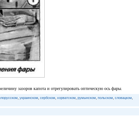
величину зазоров капота и отрегулировать оптическую ось фары.
елорусском
,
украинском
,
сербском
,
хорватском
,
румынском
,
польском
,
словацком
,