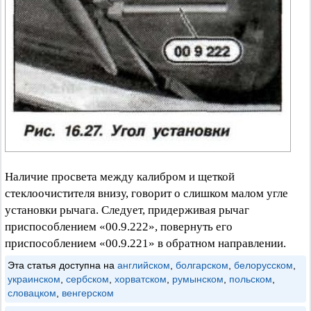
Наличие просвета между калибром и щеткой
стеклоочистителя внизу, говорит о слишком малом угле
установки рычага. Следует, придерживая рычаг
приспособлением «00.9.222», повернуть его
приспособлением «00.9.221» в обратном направлении.
Эта статья доступна на
английском
,
болгарском
,
белорусском
,
украинском
,
сербском
,
хорватском
,
румынском
,
польском
,
словацком
,
венгерском