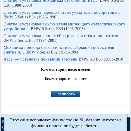
Снятие и установка механизма стеклоочистителя
BMW 3 Series
E36 (1990-2000)
Снятие и установка переключателя указателей поворотов и…
BMW 5 Series E34 (1988-1996)
Снятие и установка выключателя мигающего светосигнального
устройства…
BMW 5 Series E39 (1995-2003)
Снятие и установка кронштейна рычагов стеклоочистителя
BMW 7 Series E38 (1994-2001)
Механизм привода стеклоочистителя/крышки обтекателя —
снятие и…
BMW 7 Series E32 (1986-1994)
Часы — установка показаний времени
BMW X3 E83 (2003-2010)
Комментарии посетителей
Комментариев пока нет
Этот сайт использует файлы cookie 🍪, без них некоторые
·
·
·
·
BMWman.ru © 2017-2026
Полная версия
Новости и статьи
Карта сайта
функции просто не будут работать.
·
Обратная связь
Поиск по сайту