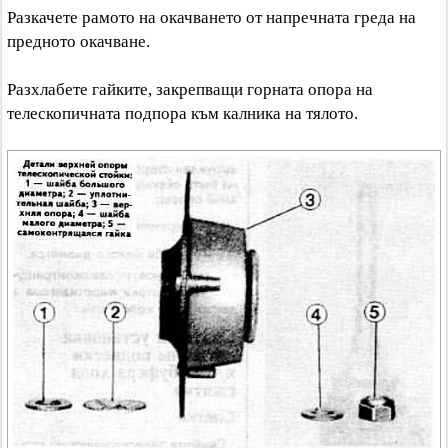
Разкачете рамото на окачването от напречната греда на
предното окачване.
Разхлабете гайките, закрепващи горната опора на
телескопичната подпора към калника на тялото.