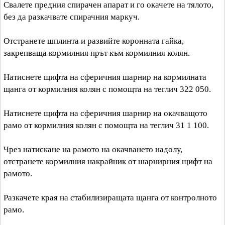
Свалете предния спирачен апарат и го окачете на тялото,
без да разкачвате спирачния маркуч.
Отстранете шплинта и развийте коронната гайка,
закрепваща кормилния прът към кормилния колян.
Натиснете щифта на сферичния шарнир на кормилната
щанга от кормилния колян с помощта на теглич 322 050.
Натиснете щифта на сферичния шарнир на окачващото
рамо от кормилния колян с помощта на теглич 31 1 100.
Чрез натискане на рамото на окачването надолу,
отстранете кормилния накрайник от шарнирния щифт на
рамото.
Разкачете края на стабилизиращата щанга от контролното
рамо.