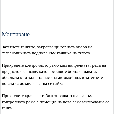
Монтиране
Затегнете гайките, закрепващи горната опора на
телескопичната подпора към калника на тялото.
Прикрепете контролното рамо към напречната греда на
предното окачване, като поставите болта с главата,
обърната към задната част на автомобила, и затегнете
новата самозаключваща се гайка.
Прикрепете края на стабилизиращата щанга към
контролното рамо с помощта на нова самозаключваща се
гайка.