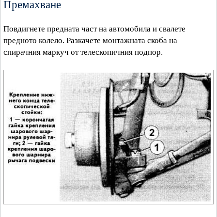
Премахване
Повдигнете предната част на автомобила и свалете
предното колело. Разкачете монтажната скоба на
спирачния маркуч от телескопичния подпор.