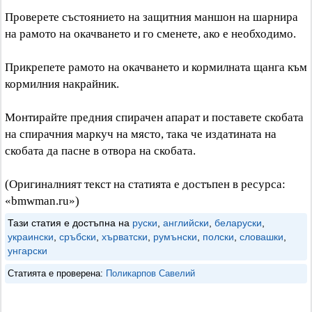
Проверете състоянието на защитния маншон на шарнира
на рамото на окачването и го сменете, ако е необходимо.
Прикрепете рамото на окачването и кормилната щанга към
кормилния накрайник.
Монтирайте предния спирачен апарат и поставете скобата
на спирачния маркуч на място, така че издатината на
скобата да пасне в отвора на скобата.
(Оригиналният текст на статията е достъпен в ресурса:
«bmwman.ru»)
Тази статия е достъпна на
руски
,
английски
,
беларуски
,
украински
,
сръбски
,
хърватски
,
румънски
,
полски
,
словашки
,
унгарски
Статията е проверена:
Поликарпов Савелий