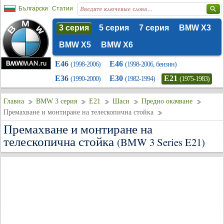
Български
Статии
3 серия
5 серия
7 серия
BMW X3
BMW X5
BMW X6
E46
E46
(1998-2006)
(1998-2006, бензин)
E36
E30
E21
(1990-2000)
(1982-1994)
(1975-1983)
Главна
BMW 3 серия
E21
Шаси
Предно окачване
Премахване и монтиране на телескопична стойка
Премахване и монтиране на
телескопична стойка
(BMW 3 Series E21)