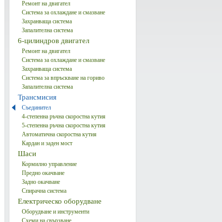
Ремонт на двигател
Система за охлаждане и смазване
Захранваща система
Запалителна система
6-цилиндров двигател
Ремонт на двигател
Система за охлаждане и смазване
Захранваща система
Система за впръскване на гориво
Запалителна система
Трансмисия
Съединител
4-степенна ръчна скоростна кутия
5-степенна ръчна скоростна кутия
Автоматична скоростна кутия
Кардан и заден мост
Шаси
Кормилно управление
Предно окачване
Задно окачване
Спирачна система
Електрическо оборудване
Оборудване и инструменти
Схеми на свързване