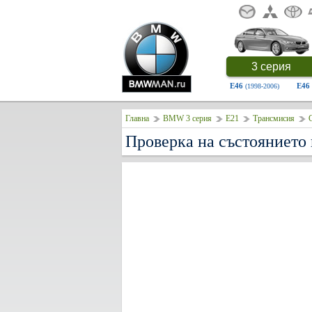
3 серия
E46
E46
(1998-2006)
Главна
BMW 3 серия
E21
Трансмисия
Проверка на състоянието