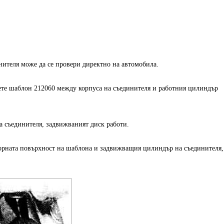
нителя може да се провери директно на автомобила.
вете шаблон 212060 между корпуса на съединителя и работния цилиндър
 съединителя, задвижваният диск работи.
орната повърхност на шаблона и задвижващия цилиндър на съединителя,