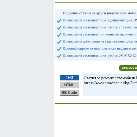
Подобни статии за други видове автомоб
Проверка на състоянието на подчинения диск
BM
Проверка на състоянието на гумите и тяхното н
Проверка на състоянието и смяна на маркучи и
Проверка на дебелината на задвижвания диск н
Идентифициране на неизправности на двигателя
Проверка на състоянието на гумите
BMW X5 E53
ВРЪЗКА 
Text
HTML
BB Code