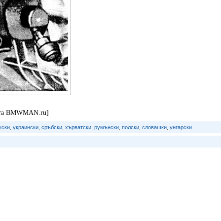
айта BMWMAN.ru]
уски
,
украински
,
сръбски
,
хърватски
,
румънски
,
полски
,
словашки
,
унгарски