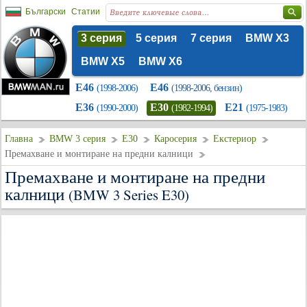
Български
Статии
3 серия
5 серия
7 серия
BMW X3
BMW X5
BMW X6
E46
E46
(1998-2006)
(1998-2006, бензин)
E36
E30
E21
(1990-2000)
(1982-1994)
(1975-1983)
Главна
BMW 3 серия
E30
Каросерия
Екстериор
Премахване и монтиране на предни калници
Премахване и монтиране на предни
калници
(BMW 3 Series E30)