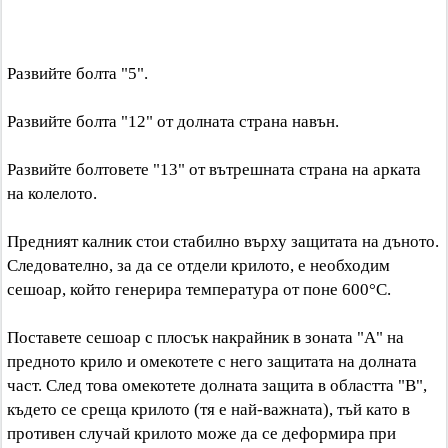
Развийте болта "5".
Развийте болта "12" от долната страна навън.
Развийте болтовете "13" от вътрешната страна на арката
на колелото.
Предният калник стои стабилно върху защитата на дъното.
Следователно, за да се отдели крилото, е необходим
сешоар, който генерира температура от поне 600°C.
Поставете сешоар с плосък накрайник в зоната "А" на
предното крило и омекотете с него защитата на долната
част. След това омекотете долната защита в областта "B",
където се среща крилото (тя е най-важната), тъй като в
противен случай крилото може да се деформира при