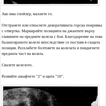
Ако има спойлер, махнете го.
Отстранете или откъснете декоративната горска покривка
с отвертка. Маркирайте позицията на джантите върху
главините на предните колела с боя. Благодарение на това
балансираното колело впоследствие се поставя в същата
позиция. Разхлабете болтовете на колелата и повдигнете
предната част на колата.
Свалете колелото.
Развийте шкафчето "2" и щита "10".