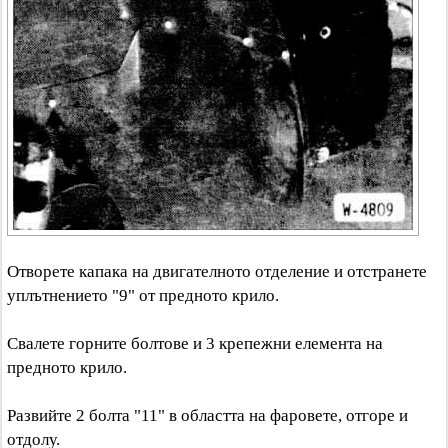
Отворете капака на двигателното отделение и отстранете
уплътнението "9" от предното крило.
Свалете горните болтове и 3 крепежни елемента на
предното крило.
Развийте 2 болта "11" в областта на фаровете, отгоре и
отдолу.