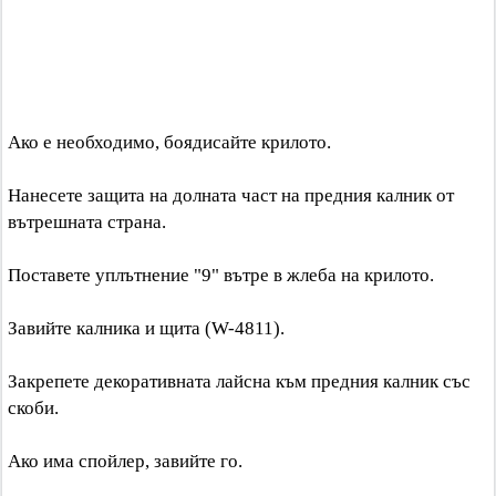
Ако е необходимо, боядисайте крилото.
Нанесете защита на долната част на предния калник от
вътрешната страна.
Поставете уплътнение "9" вътре в жлеба на крилото.
Завийте калника и щита (W-4811).
Закрепете декоративната лайсна към предния калник със
скоби.
Ако има спойлер, завийте го.