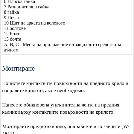
6 Плоска гайка
7 Разширителна гайка
8 гайка
9 Печат
10 Щит на арката на колелото
11 болтове
12 Болт
13 болта
A, B, C - Места на приложение на защитното средство за
дъното
Монтиране
Почистете контактните повърхности на предното крило и
изправете крилото, ако е необходимо.
Нанесете обикновена уплътнителна лента на предния
калник върху контактните повърхности на крилото.
Монтирайте предното крило, подравнете и го завийте (W-
4811).