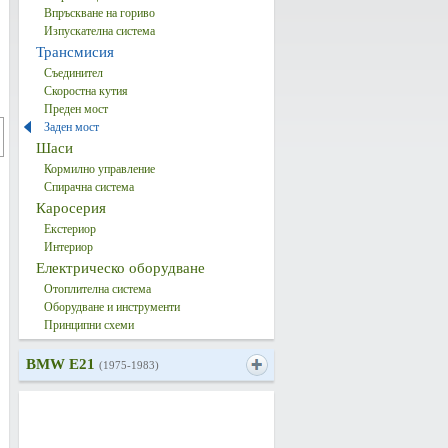
Впръскване на гориво
Изпускателна система
Трансмисия
Съединител
Скоростна кутия
Преден мост
Заден мост
Шаси
Кормилно управление
Спирачна система
Каросерия
Екстериор
Интериор
Електрическо оборудване
Отоплителна система
Оборудване и инструменти
Принципни схеми
BMW E21
(1975-1983)