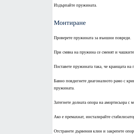
Издърпайте пружината.
Монтиране
Проверете пружината за външни повреди.
При смяна на пружина се сменят и чашките
Поставете пружината така, че краищата на
Бавно повдигнете диагоналното рамо с кри
пружината.
Затегнете долната опора на амортисьора с м
Ако е премахнат, инсталирайте стабилизато
Отстранете дървения клин и закрепете опор