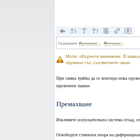
0
Съдържание:
Премахване ↓
Монтиране ↓
Моля, обърнете внимание: В завис
пружини със съответните чаши.
При смяна трябва да се монтира нова пруж
пружинни чашки.
Премахване
Изключете изпускателната система отзад, сп
Освободете гумената опора на диференциалн