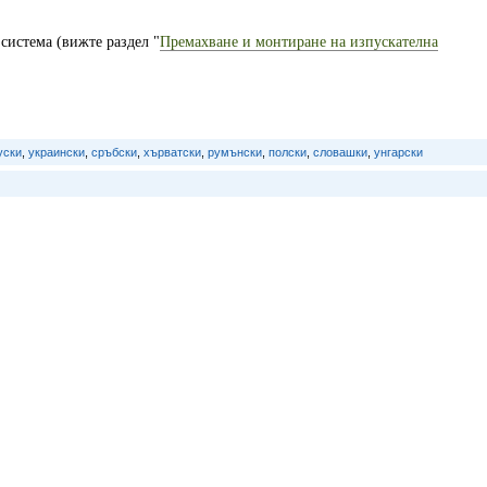
система (вижте раздел "
Премахване и монтиране на изпускателна
уски
,
украински
,
сръбски
,
хърватски
,
румънски
,
полски
,
словашки
,
унгарски