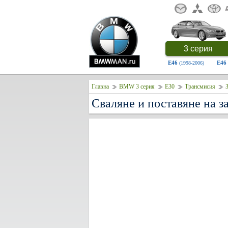
3 серия
E46
E46
(1998-2006)
Главна
BMW 3 серия
E30
Трансмисия
З
Сваляне и поставяне на 