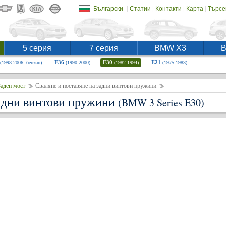
|
|
|
|
Български
Статии
Контакти
Карта
Търсе
5 серия
7 серия
BMW X3
E36
E30
E21
(1998-2006, бензин)
(1990-2000)
(1982-1994)
(1975-1983)
аден мост
Сваляне и поставяне на задни винтови пружини
задни винтови пружини
(BMW 3 Series E30)