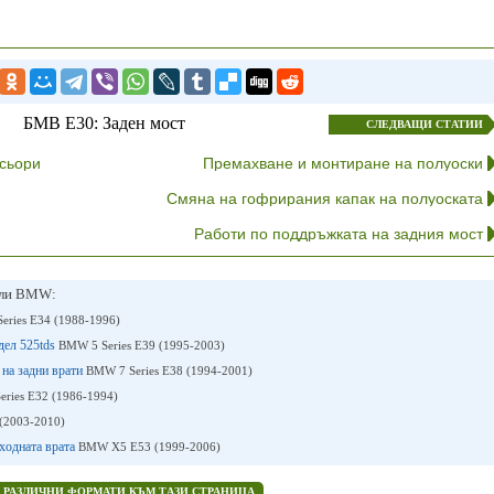
БМВ E30: Заден мост
СЛЕДВАЩИ СТАТИИ
сьори
Премахване и монтиране на полуоски
Смяна на гофрирания капак на полуоската
Работи по поддръжката на задния мост
или BMW:
eries E34 (1988-1996)
дел 525tds
BMW 5 Series E39 (1995-2003)
 на задни врати
BMW 7 Series E38 (1994-2001)
ries E32 (1986-1994)
2003-2010)
входната врата
BMW X5 E53 (1999-2006)
В РАЗЛИЧНИ ФОРМАТИ КЪМ ТАЗИ СТРАНИЦА