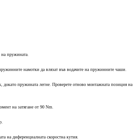
 на пружината.
 пружинните намотки да влязат във водачите на пружинните чаши.
к, докато пружината легне. Проверете отново монтажната позиция на
омент на затягане от 90 Nm.
р.
ата на диференциалната скоростна кутия.