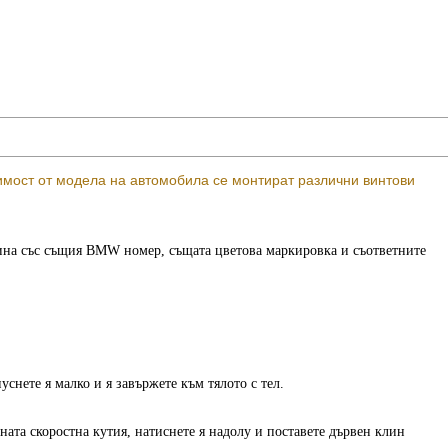
имост от модела на автомобила се монтират различни винтови
ина със същия BMW номер, същата цветова маркировка и съответните
уснете я малко и я завържете към тялото с тел.
ата скоростна кутия, натиснете я надолу и поставете дървен клин