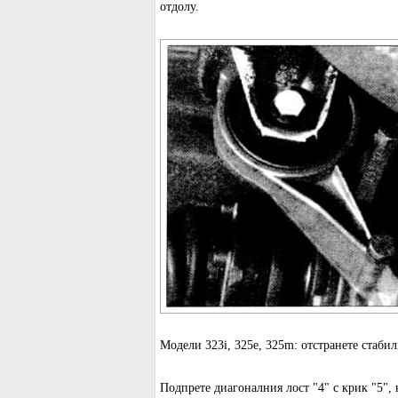
отдолу.
Модели 323i, 325e, 325m: отстранете стабил
Подпрете диагоналния лост "4" с крик "5", 