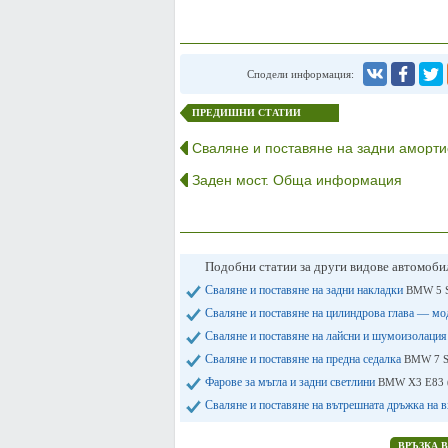
Сподели информация:
ПРЕДИШНИ СТАТИИ
Сваляне и поставяне на задни аморти
Заден мост. Обща информация
Подобни статии за други видове автомоб
Сваляне и поставяне на задни накладки
BMW 5 S
Сваляне и поставяне на цилиндрова глава — мо
Сваляне и поставяне на лайсни и шумоизолация
Сваляне и поставяне на предна седалка
BMW 7 Se
Фарове за мъгла и задни светлини
BMW X3 Е83 (
Сваляне и поставяне на вътрешната дръжка на 
ВРЪЗКА 