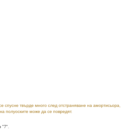
е спусне твърде много след отстраняване на амортисьора,
на полуоските може да се повредят.
 "7".