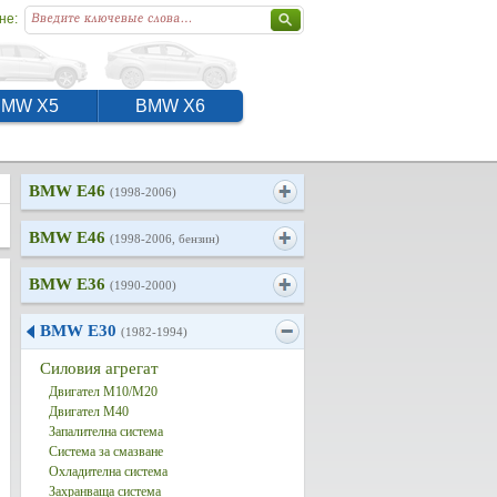
не:
BMW X5
BMW X6
BMW E46
(1998-2006)
BMW E46
(1998-2006, бензин)
BMW E36
(1990-2000)
BMW E30
(1982-1994)
Силовия агрегат
Двигател M10/M20
Двигател M40
Запалителна система
Система за смазване
Охладителна система
Захранваща система