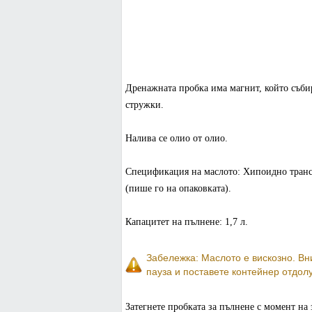
Дренажната пробка има магнит, който събир
стружки.
Налива се олио от олио.
Спецификация на маслото: Хипоидно транс
(пише го на опаковката).
Капацитет на пълнене: 1,7 л.
Забележка: Маслото е вискозно. В
пауза и поставете контейнер отдолу
Затегнете пробката за пълнене с момент на 