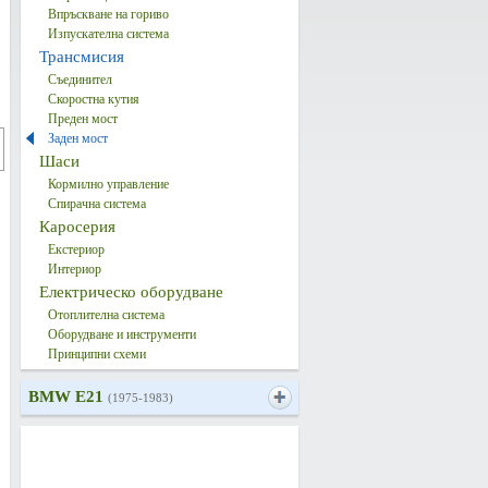
Впръскване на гориво
Изпускателна система
Трансмисия
Съединител
Скоростна кутия
Преден мост
Заден мост
Шаси
Кормилно управление
Спирачна система
Каросерия
Екстериор
Интериор
Електрическо оборудване
Отоплителна система
Оборудване и инструменти
Принципни схеми
BMW E21
(1975-1983)