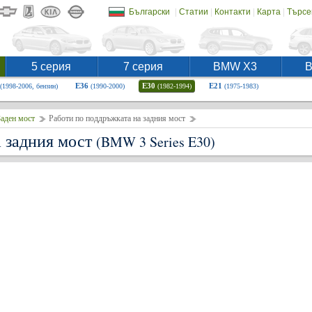
|
|
|
|
Български
Статии
Контакти
Карта
Търсе
5 серия
7 серия
BMW X3
E36
E30
E21
(1998-2006, бензин)
(1990-2000)
(1982-1994)
(1975-1983)
аден мост
Работи по поддръжката на задния мост
а задния мост
(BMW 3 Series E30)