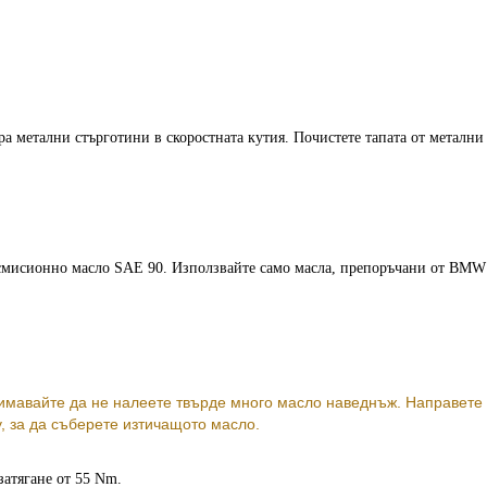
а метални стърготини в скоростната кутия. Почистете тапата от метални
мисионно масло SAE 90. Използвайте само масла, препоръчани от BMW
нимавайте да не налеете твърде много масло наведнъж. Направете
, за да съберете изтичащото масло.
затягане от 55 Nm.