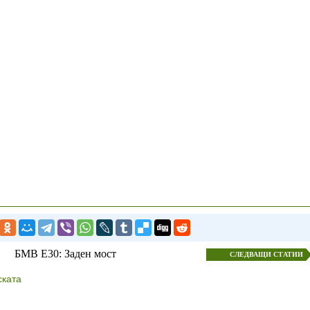
БМВ E30: Заден мост
СЛЕДВАЩИ СТАТИИ
ската