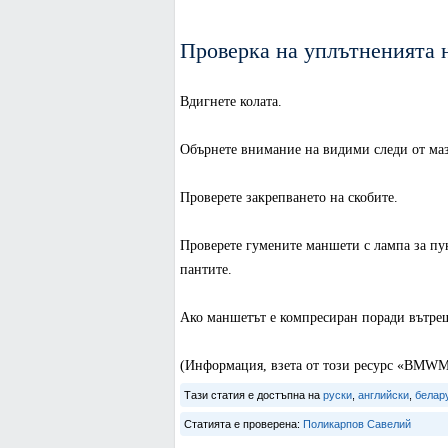
Проверка на уплътненията 
Вдигнете колата.
Обърнете внимание на видими следи от маз
Проверете закрепването на скобите.
Проверете гумените маншети с лампа за пу
пантите.
Ако маншетът е компресиран поради вътреше
(Информация, взета от този ресурс «BMWM
Тази статия е достъпна на
руски
,
английски
,
белар
Статията е проверена:
Поликарпов Савелий