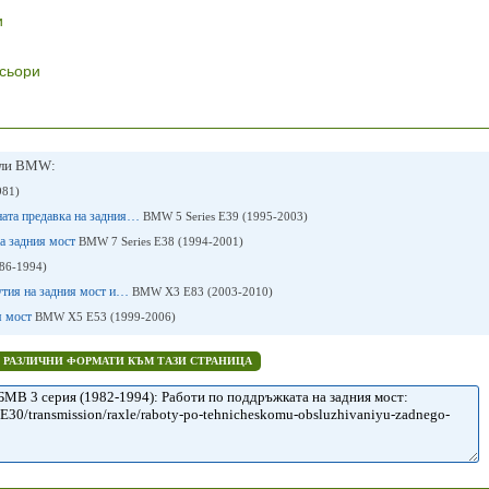
и
сьори
или BMW:
981)
ната предавка на задния…
BMW 5 Series E39 (1995-2003)
на задния мост
BMW 7 Series E38 (1994-2001)
86-1994)
кутия на задния мост и…
BMW X3 Е83 (2003-2010)
я мост
BMW X5 E53 (1999-2006)
В РАЗЛИЧНИ ФОРМАТИ КЪМ ТАЗИ СТРАНИЦА