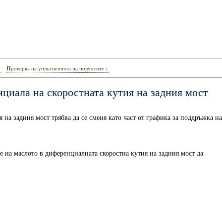
↓
Проверка на уплътненията на полуосите ↓
циала на скоростната кутия на задния мост
на задния мост трябва да се сменя като част от графика за поддръжка на
е на маслото в диференциалната скоростна кутия на задния мост да