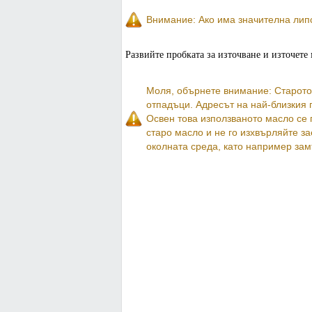
Внимание: Ако има значителна липс
Развийте пробката за източване и източете 
Моля, обърнете внимание: Старото 
отпадъци. Адресът на най-близкия 
Освен това използваното масло се 
старо масло и не го изхвърляйте з
околната среда, като например зам