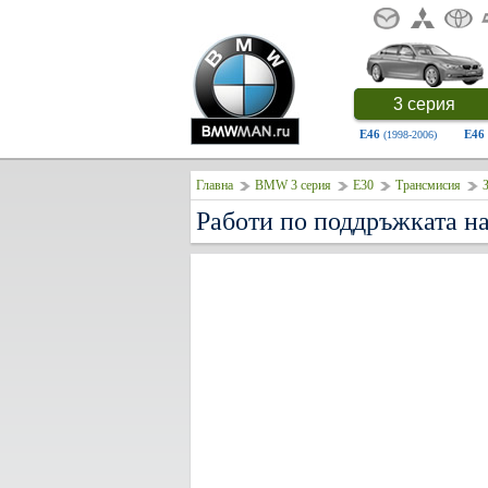
3 серия
E46
E46
(1998-2006)
Главна
BMW 3 серия
E30
Трансмисия
З
Работи по поддръжката н