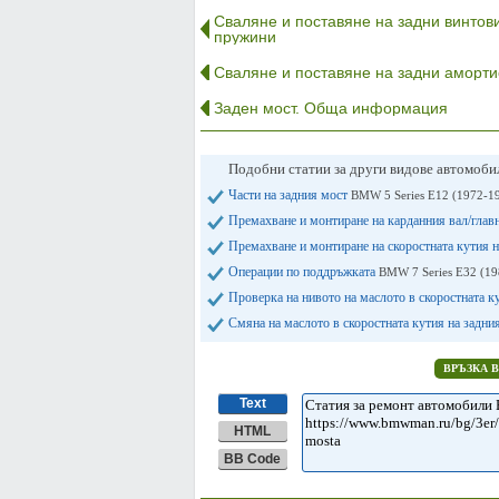
Сваляне и поставяне на задни винтов
пружини
Сваляне и поставяне на задни аморти
Заден мост. Обща информация
Подобни статии за други видове автомоб
Части на задния мост
BMW 5 Series E12 (1972-1
Премахване и монтиране на карданния вал/глав
Премахване и монтиране на скоростната кутия 
Операции по поддръжката
BMW 7 Series E32 (19
Проверка на нивото на маслото в скоростната 
Смяна на маслото в скоростната кутия на задни
ВРЪЗКА 
Text
HTML
BB Code