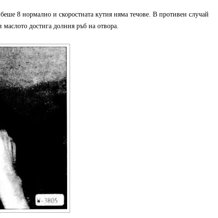
 беше 8 нормално и скоростната кутия няма течове. В противен случай
и маслото достига долния ръб на отвора.