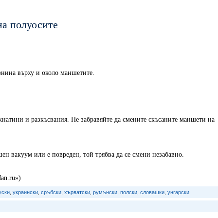
на полуосите
нина върху и около маншетите.
кнатини и разкъсвания. Не забравяйте да смените скъсаните маншети на
н вакуум или е повреден, той трябва да се смени незабавно.
an.ru»)
уски
,
украински
,
сръбски
,
хърватски
,
румънски
,
полски
,
словашки
,
унгарски