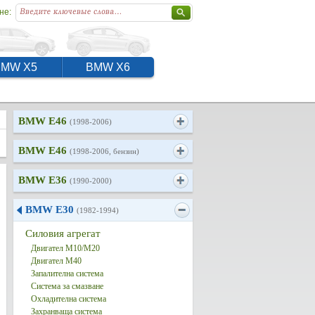
не:
BMW X5
BMW X6
BMW E46
(1998-2006)
BMW E46
(1998-2006, бензин)
BMW E36
(1990-2000)
BMW E30
(1982-1994)
Силовия агрегат
Двигател M10/M20
Двигател M40
Запалителна система
Система за смазване
Охладителна система
Захранваща система