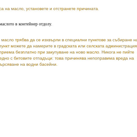
а на масло, установете и отстранете причината.
маслото в контейнер отдолу.
масло трябва да се изхвърли в специални пунктове за събиране н
пункт можете да намерите в градската или селската администрация
приема безплатно при закупуване на ново масло. Никога не пийте
аедно с битовите отпадъци: това причинява непоправима вреда на
ърсяване на водни басейни.