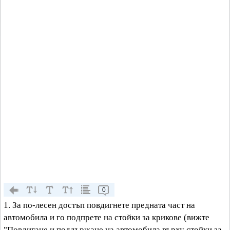
0
1. За по-лесен достъп повдигнете предната част на
автомобила и го подпрете на стойки за крикове (вижте
"Повдигане и поддържане на автомобила върху стойки за