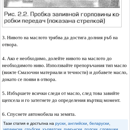
3. Нивото на маслото трябва да достига долния ръб на
отвора.
4. Ако е необходимо, долейте нивото на маслото до
необходимото ниво. Използвайте препоръчания тип масло
(вижте Смазочни материали и течности) и добавете масло,
докато се появи в отвора.
5. Избършете всички следи от масло, след това завийте
щепсела и го затегнете до определения въртящ момент.
6. Спуснете автомобила на земята.
Тази статия е достъпна на
руски
,
английски
,
беларуски
,
украински
,
сръбски
,
хърватски
,
румънски
,
полски
,
словашки
,