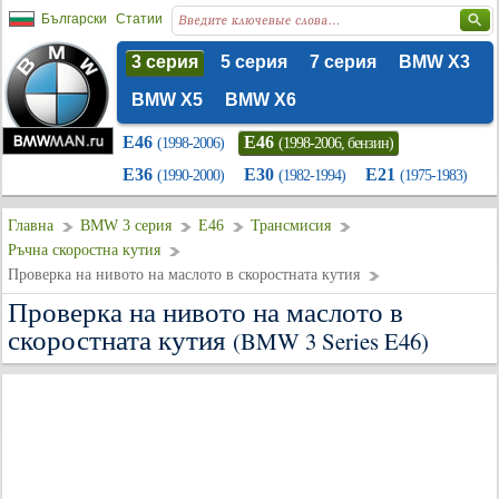
Български
Статии
3 серия
5 серия
7 серия
BMW X3
BMW X5
BMW X6
E46
E46
(1998-2006)
(1998-2006, бензин)
E36
E30
E21
(1990-2000)
(1982-1994)
(1975-1983)
Главна
BMW 3 серия
E46
Трансмисия
Ръчна скоростна кутия
Проверка на нивото на маслото в скоростната кутия
Проверка на нивото на маслото в
скоростната кутия
(BMW 3 Series E46)