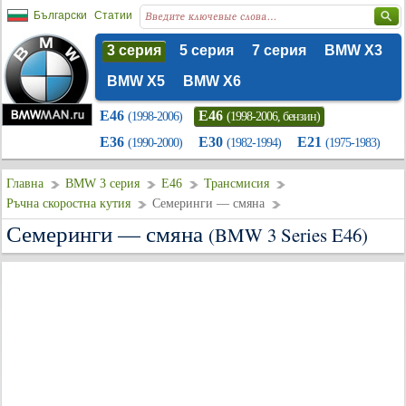
Български
Статии
3 серия
5 серия
7 серия
BMW X3
BMW X5
BMW X6
E46
E46
(1998-2006)
(1998-2006, бензин)
E36
E30
E21
(1990-2000)
(1982-1994)
(1975-1983)
Главна
BMW 3 серия
E46
Трансмисия
Ръчна скоростна кутия
Семеринги — смяна
Семеринги — смяна
(BMW 3 Series E46)