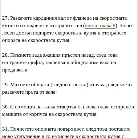
27. Разкачете карданния вал от фланеца на скоростната
кутия и го закрепете отстрани с тел (
вижте глава 8
). За по-
лесен достъп подпрете скоростната кутия и отстранете
опората на скоростната кутия.
28. Плъзнете задържащия пръстен назад, след това
отстранете щифта, закрепващ обицата към вала на
предавката.
29. Махнете обицата (заедно с тягата) от вала, след което
разкачете пръта от вала.
30. С помощта на тънка отвертка с плоска глава отстранете
маншета от корпуса на скоростната кутия.
31. Почистете опорната повърхност, след това поставете
ново уплътнение и го натиснете в скоростната кутия с