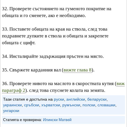
32. Проверете състоянието на гуменото покритие на
обицата и го сменете, ако е необходимо.
33. Поставете обицата на края на ствола, след това
подравнете дупките в ствола и обицата и закрепете
обицата с щифт.
34. Инсталирайте задържащия пръстен на място.
35. Свържете карданния вал (
вижте глава 8
).
36. Проверете нивото на маслото в скоростната кутия (
виж
параграф 2
). след това спуснете колата на земята.
Тази статия е достъпна на
руски
,
английски
,
беларуски
,
украински
,
сръбски
,
хърватски
,
румънски
,
полски
,
словашки
,
унгарски
Статията е проверена:
Илински Матвей