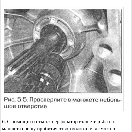
6. С помощта на тънък перфоратор вташете ръба на
маншета срещу пробития отвор колкото е възможно