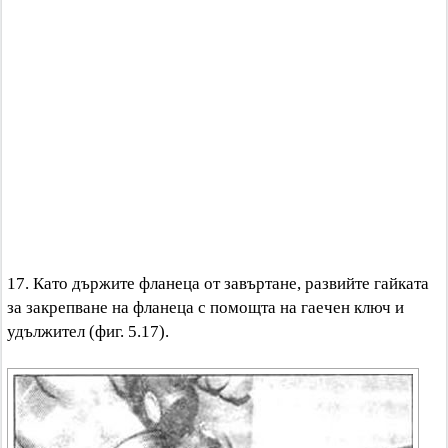
17. Като държите фланеца от завъртане, развийте гайката
за закрепване на фланеца с помощта на гаечен ключ и
удължител (фиг. 5.17).