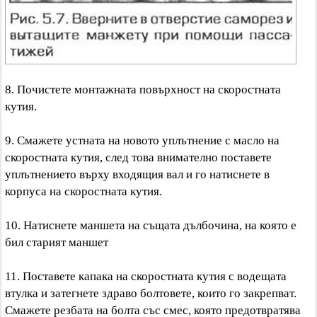
8. Почистете монтажната повърхност на скоростната
кутия.
9. Смажете устната на новото уплътнение с масло на
скоростната кутия, след това внимателно поставете
уплътнението върху входящия вал и го натиснете в
корпуса на скоростната кутия.
10. Натиснете маншета на същата дълбочина, на която е
бил старият маншет
11. Поставете капака на скоростната кутия с водещата
втулка и затегнете здраво болтовете, които го закрепват.
Смажете резбата на болта със смес, която предотвратява