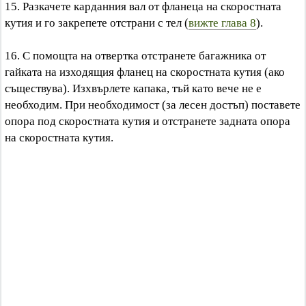
15. Разкачете карданния вал от фланеца на скоростната
кутия и го закрепете отстрани с тел (
вижте глава 8
).
16. С помощта на отвертка отстранете багажника от
гайката на изходящия фланец на скоростната кутия (ако
съществува). Изхвърлете капака, тъй като вече не е
необходим. При необходимост (за лесен достъп) поставете
опора под скоростната кутия и отстранете задната опора
на скоростната кутия.