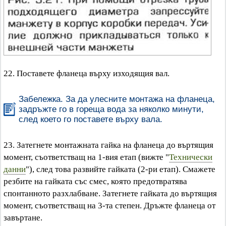
22. Поставете фланеца върху изходящия вал.
Забележка. За да улесните монтажа на фланеца,
задръжте го в гореща вода за няколко минути,
след което го поставете върху вала.
23. Затегнете монтажната гайка на фланеца до въртящия
момент, съответстващ на 1-вия етап (вижте "
Технически
данни
"), след това развийте гайката (2-ри етап). Смажете
резбите на гайката със смес, която предотвратява
спонтанното разхлабване. Затегнете гайката до въртящия
момент, съответстващ на 3-та степен. Дръжте фланеца от
завъртане.