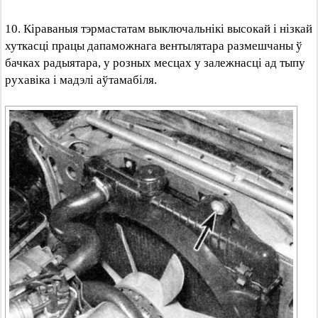
10. Кіраваныя тэрмастатам выключальнікі высокай і нізкай
хуткасці працы дапаможнага вентылятара размешчаны ў
бачках радыятара, у розных месцах у залежнасці ад тыпу
рухавіка і мадэлі аўтамабіля.