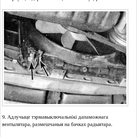
9. Адлучыце тэрмавыключальнікі дапаможнага
вентылятара, размешчаныя на бачках радыятара.