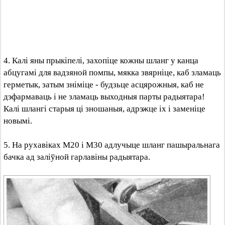
4. Калі яны прыкіпелі, захопіце кожны шланг у канца
абцугамі для вадзяной помпы, мякка звярніце, каб зламаць
герметык, затым зніміце - будзьце асцярожныя, каб не
дэфармаваць і не зламаць выходныя парты радыятара!
Калі шлангі старыя ці зношаныя, адрэжце іх і заменіце
новымі.
5. На рухавіках М20 і М30 адлучыце шланг пашыральнага
бачка ад заліўной гарлавіны радыятара.