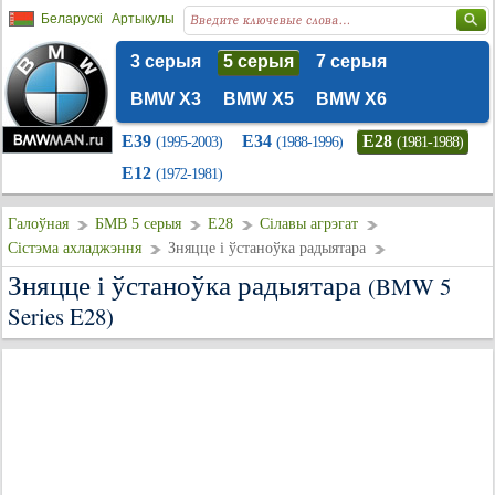
Беларускі
Артыкулы
3 серыя
5 серыя
7 серыя
BMW X3
BMW X5
BMW X6
E39
E34
E28
(1995-2003)
(1988-1996)
(1981-1988)
E12
(1972-1981)
Галоўная
БМВ 5 серыя
E28
Сілавы агрэгат
Сістэма ахладжэння
Зняцце і ўстаноўка радыятара
Зняцце і ўстаноўка радыятара
(BMW 5
Series E28)