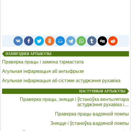
ПАПЯРЭДНІЯ АРТЫКУЛЫ
Праверка працы і замена тэрмастата
Агульная інфармацыя аб антыфрызе
Агульная інфармацыя аб сістэме астуджэння рухавіка
НАСТУПНЫЯ АРТЫКУЛЫ
Праверка працы, зняцце і ўстаноўка вентылятара
астуджэння рухавіка і…
Праверка працы вадзяной помпы
Зняцце і ўстаноўка вадзяной помпы