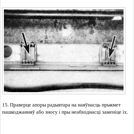
15. Праверце апоры радыятара на наяўнасць прыкмет
пашкоджанняў або зносу і пры неабходнасці заменіце іх.