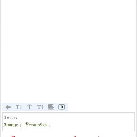
0
Змест:
Зняцце ↓
Ўстаноўка ↓