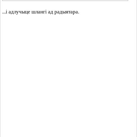
...і адлучыце шлангі ад радыятара.