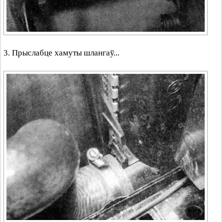
3. Прыслабце хамуты шлангаў...