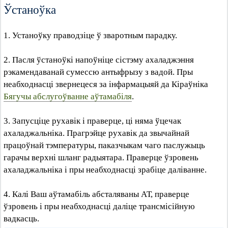
Ўстаноўка
1. Устаноўку праводзіце ў зваротным парадку.
2. Пасля ўстаноўкі напоўніце сістэму ахаладжэння
рэкамендаванай сумессю антыфрызу з вадой. Пры
неабходнасці звернецеся за інфармацыяй да Кіраўніка
Бягучы абслугоўванне аўтамабіля
.
3. Запусціце рухавік і праверце, ці няма ўцечак
ахаладжальніка. Прагрэйце рухавік да звычайнай
працоўнай тэмпературы, паказчыкам чаго паслужыць
гарачы верхні шланг радыятара. Праверце ўзровень
ахаладжальніка і пры неабходнасці зрабіце даліванне.
4. Калі Ваш аўтамабіль абсталяваны АТ, праверце
ўзровень і пры неабходнасці даліце трансмісійную
вадкасць.