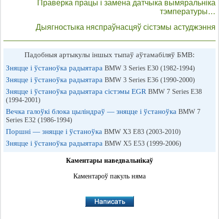
Праверка працы і замена датчыка вымяральніка
тэмпературы…
Дыягностыка няспраўнасцяў сістэмы астуджэння
Падобныя артыкулы іншых тыпаў аўтамабіляў БМВ:
Зняцце і ўстаноўка радыятара
BMW 3 Series E30 (1982-1994)
Зняцце і ўстаноўка радыятара
BMW 3 Series E36 (1990-2000)
Зняцце і ўстаноўка радыятара сістэмы EGR
BMW 7 Series E38
(1994-2001)
Вечка галоўкі блока цыліндраў — зняцце і ўстаноўка
BMW 7
Series E32 (1986-1994)
Поршні — зняцце і ўстаноўка
BMW X3 E83 (2003-2010)
Зняцце і ўстаноўка радыятара
BMW X5 E53 (1999-2006)
Каментары наведвальнікаў
Каментароў пакуль няма