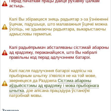
Перад пачаткам працы дайце рухавіку цалкам
астыць.
Калі Вы збіраецеся зняць радыятар з-за ўзнікненні
ўцечак, падушыце, што малаважныя ўцечкі можна
ўхіліць, не здымаючы радыятара, выкарыстаючы
адмысловы герметык.
Калі радыёпрымач абсталяваны сістэмай абароны
ад крадзяжу, пераканайцеся, што Вы набралі
правільны код перад адлучэннем батарэі.
Калі пасля падлучэння батарэі надпісы на
прыборным шчытку з'явіліся не на той мове,
звернецеся да Раздзела
Сістэма абароны
аўдыёсістэмы ад крадзяжу і мова прыборнага
шчытка
, дзе апісана працэдура ўстаноўкі
патрэбнай мовы.
Зняцце