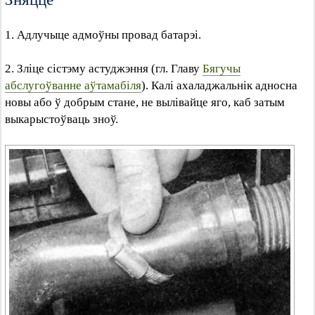
1. Адлучыце адмоўны провад батарэі.
2. Зліце сістэму астуджэння (гл. Главу
Бягучы
абслугоўванне аўтамабіля
). Калі ахаладжальнік адносна
новы або ў добрым стане, не вылівайце яго, каб затым
выкарыстоўваць зноў.