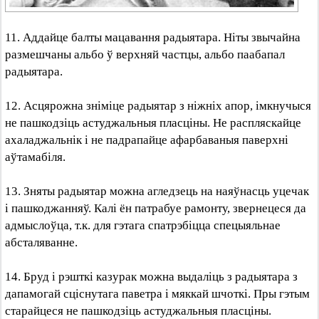
11. Аддайце балты мацавання радыятара. Ніты звычайна
размешчаны альбо ў верхняй частцы, альбо паабапал
радыятара.
12. Асцярожна зніміце радыятар з ніжніх апор, імкнучыся
не пашкодзіць астуджальныя пласціны. Не распляскайце
ахаладжальнік і не падрапайце афарбаваныя паверхні
аўтамабіля.
13. Зняты радыятар можна агледзець на наяўнасць уцечак
і пашкоджанняў. Калі ён патрабуе рамонту, звернецеся да
адмыслоўца, т.к. для гэтага спатрэбіцца спецыяльнае
абсталяванне.
14. Бруд і рэшткі казурак можна выдаліць з радыятара з
дапамогай сціснутага паветра і мяккай шчоткі. Пры гэтым
старайцеся не пашкодзіць астуджальныя пласціны.