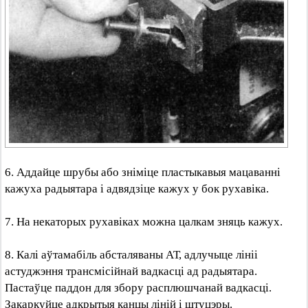
6. Аддайце шрубы або зніміце пластыкавыя мацаванні
кажуха радыятара і адвядзіце кажух у бок рухавіка.
7. На некаторых рухавіках можна цалкам зняць кажух.
8. Калі аўтамабіль абсталяваны АТ, адлучыце лініі
астуджэння трансмісійнай вадкасці ад радыятара.
Пастаўце паддон для збору расплюшчанай вадкасці.
Закаркуйце адкрытыя канцы ліній і штуцэры.