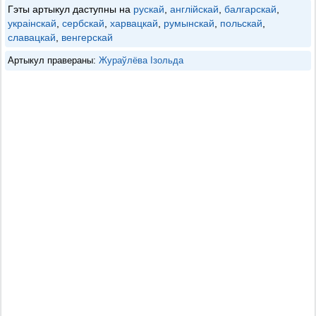
Гэты артыкул даступны на
рускай
,
англійскай
,
балгарскай
,
украінскай
,
сербскай
,
харвацкай
,
румынскай
,
польскай
,
славацкай
,
венгерскай
Артыкул правераны:
Жураўлёва Ізольда