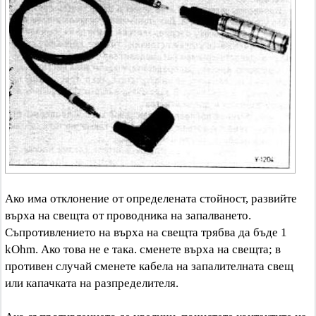
Ако има отклонение от определената стойност, развийте
върха на свещта от проводника на запалването.
Съпротивлението на върха на свещта трябва да бъде 1
kOhm. Ако това не е така. сменете върха на свещта; в
противен случай сменете кабела на запалителната свещ
или капачката на разпределителя.