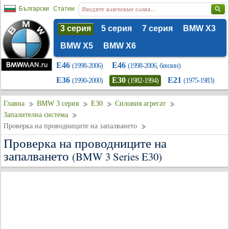
Български
Статии
3 серия
5 серия
7 серия
BMW X3
BMW X5
BMW X6
E46
E46
(1998-2006)
(1998-2006, бензин)
E36
E30
E21
(1990-2000)
(1982-1994)
(1975-1983)
Главна
BMW 3 серия
E30
Силовия агрегат
Запалителна система
Проверка на проводниците на запалването
Проверка на проводниците на
запалването
(BMW 3 Series E30)