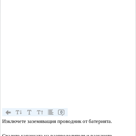
0
Изключете заземяващия проводник от батерията.
Свалете капачката на разпределителя и разкачете