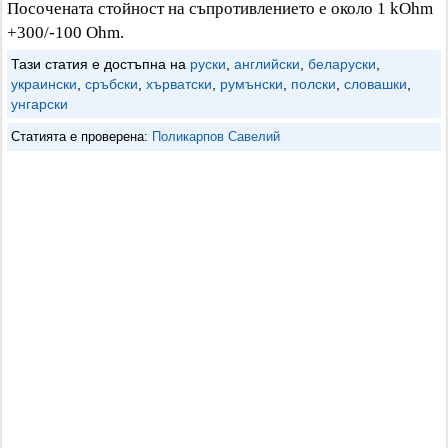
Посочената стойност на съпротивлението е около 1 kOhm
+300/-100 Ohm.
Тази статия е достъпна на
руски
,
английски
,
беларуски
,
украински
,
сръбски
,
хърватски
,
румънски
,
полски
,
словашки
,
унгарски
Статията е проверена:
Поликарпов Савелий