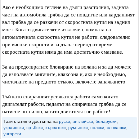
Ако е необходимо теглене на дълги разстояния, задната
част на автомобила трябва да се повдигне или карданният
вал трябва да се разкачи от скоростната кутия на задния
мост. Когато двигателят е изключен, помпата на
автоматичната скоростна кутия не работи. следователно
при високи скорости и за дълъг период от време
скоростната кутия няма да има достатъчно смазване.
За да предотвратите блокиране на волана и за да можете
да използвате мигачите, клаксона и, ако е необходимо,
чистачките на предното стъкло, включете запалването.
Тъй като спирачният усилвател работи само когато
двигателят работи, педалът на спирачката трябва да се
натисне по-силно, когато двигателят не работи!
Тази статия е достъпна на
руски
,
английски
,
беларуски
,
украински
,
сръбски
,
хърватски
,
румънски
,
полски
,
словашки
,
унгарски