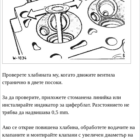
Проверете хлабината му, когато движите вентила
странично в двете посоки.
За да проверите, приложете стоманена линийка или
инсталирайте индикатор за циферблат. Разстоянието не
трябва да надвишава 0,5 mm.
Ако се открие повишена хлабина, обработете водачите на
клапаните и монтирайте клапани с увеличен диаметър на