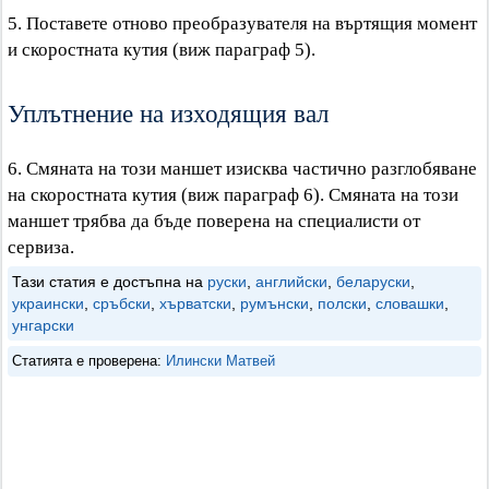
5. Поставете отново преобразувателя на въртящия момент
и скоростната кутия (виж параграф 5).
Уплътнение на изходящия вал
6. Смяната на този маншет изисква частично разглобяване
на скоростната кутия (виж параграф 6). Смяната на този
маншет трябва да бъде поверена на специалисти от
сервиза.
Тази статия е достъпна на
руски
,
английски
,
беларуски
,
украински
,
сръбски
,
хърватски
,
румънски
,
полски
,
словашки
,
унгарски
Статията е проверена:
Илински Матвей