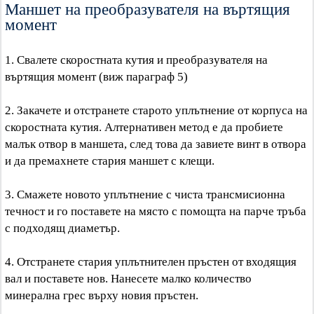
Маншет на преобразувателя на въртящия
момент
1. Свалете скоростната кутия и преобразувателя на
въртящия момент (виж параграф 5)
2. Закачете и отстранете старото уплътнение от корпуса на
скоростната кутия. Алтернативен метод е да пробиете
малък отвор в маншета, след това да завиете винт в отвора
и да премахнете стария маншет с клещи.
3. Смажете новото уплътнение с чиста трансмисионна
течност и го поставете на място с помощта на парче тръба
с подходящ диаметър.
4. Отстранете стария уплътнителен пръстен от входящия
вал и поставете нов. Нанесете малко количество
минерална грес върху новия пръстен.