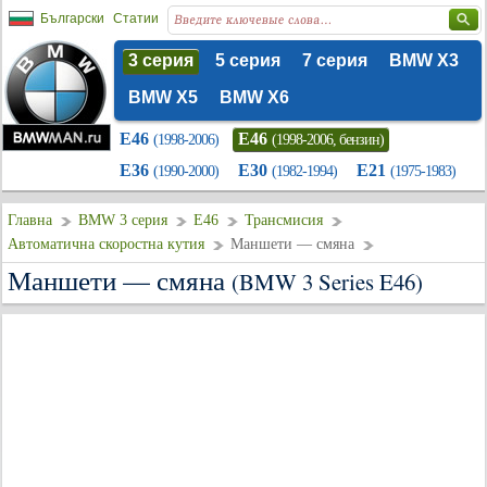
Български
Статии
3 серия
5 серия
7 серия
BMW X3
BMW X5
BMW X6
E46
E46
(1998-2006)
(1998-2006, бензин)
E36
E30
E21
(1990-2000)
(1982-1994)
(1975-1983)
Главна
BMW 3 серия
E46
Трансмисия
Автоматична скоростна кутия
Маншети — смяна
Маншети — смяна
(BMW 3 Series E46)