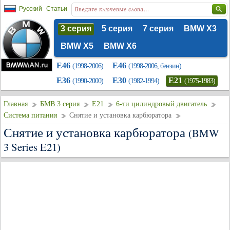
Русский
Статьи
3 серия
5 серия
7 серия
BMW X3
BMW X5
BMW X6
E46
E46
(1998-2006)
(1998-2006, бензин)
E36
E30
E21
(1990-2000)
(1982-1994)
(1975-1983)
Главная
БМВ 3 серия
E21
6-ти цилиндровый двигатель
Система питания
Снятие и установка карбюратора
Снятие и установка карбюратора
(BMW
3 Series E21)