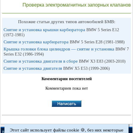
Проверка электромагнитных запорных клапанов
Похожие статьи других типов автомобилей БМВ:
Снятие и установка крышки карбюратора
BMW 5 Series E12
(1972-1981)
Снятие и установка карбюратора
BMW 5 Series E28 (1981-1988)
Крышка головки блока цилиндров — снятие и установка
BMW 7
Series E32 (1986-1994)
Снятие и установка двигателя в сборе
BMW X3 E83 (2003-2010)
Снятие и установка двигателя
BMW X5 E53 (1999-2006)
Комментарии посетителей
Комментариев пока нет
Этот сайт использует файлы cookie 🍪, без них некоторые
·
·
·
·
BMWman.ru © 2017-2026
Полная версия
Новости и статьи
Карта сайта