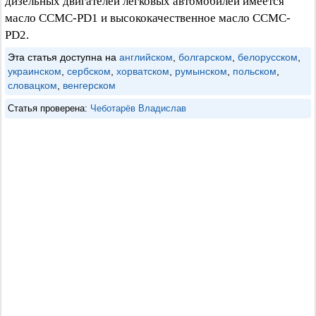
дизельных двигателей легковых автомобилей имеется
масло CCMC-PD1 и высококачественное масло CCMC-
PD2.
Эта статья доступна на
английском
,
болгарском
,
белорусском
,
украинском
,
сербском
,
хорватском
,
румынском
,
польском
,
словацком
,
венгерском
Статья проверена:
Чеботарёв Владислав