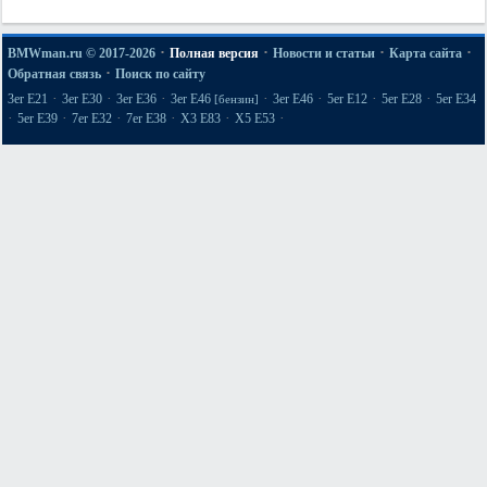
·
·
·
·
BMWman.ru © 2017-2026
Полная версия
Новости и статьи
Карта сайта
·
Обратная связь
Поиск по сайту
·
·
·
·
·
·
·
3er E21
3er E30
3er E36
3er E46
3er E46
5er E12
5er E28
5er E34
[бензин]
·
·
·
·
·
·
5er E39
7er E32
7er E38
X3 E83
X5 E53