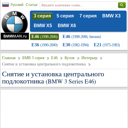
Русский
Статьи
3 серия
5 серия
7 серия
BMW X3
BMW X5
BMW X6
E46
E46
(1998-2006)
(1998-2006, бензин)
E36
E30
E21
(1990-2000)
(1982-1994)
(1975-1983)
Главная
БМВ 3 серия
E46
Кузов
Интерьер
Снятие и установка центрального подлокотника
Снятие и установка центрального
подлокотника
(BMW 3 Series E46)