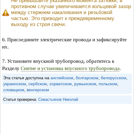
Не превышайте указанного момента затяжки, в
противном случае увеличивается кольцевой зазор
между стержнем накаливания и резьбовой
частью. Это приводит к преждевременному
выходу из строя свечи.
6. Присоедините электрические провода и зафиксируйте
их.
7. Установите впускной трубопровод, обратитесь к
Разделу
Снятие и установка впускного трубопровода
.
Эта статья доступна на
английском
,
болгарском
,
белорусском
,
украинском
,
сербском
,
хорватском
,
румынском
,
польском
,
словацком
,
венгерском
Статья проверена:
Севастьянов Николай