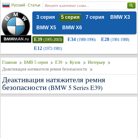
Русский
Статьи
3 серия
5 серия
7 серия
BMW X3
BMW X5
BMW X6
E39
E34
E28
(1995-2003)
(1988-1996)
(1981-1988)
E12
(1972-1981)
Главная
БМВ 5 серия
E39
Кузов
Интерьер
Деактивация натяжителя ремня безопасности
Деактивация натяжителя ремня
безопасности
(BMW 5 Series E39)