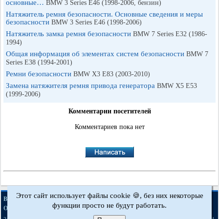
основные…
BMW 3 Series E46 (1998-2006, бензин)
Натяжитель ремня безопасности. Основные сведения и меры
безопасности
BMW 3 Series E46 (1998-2006)
Натяжитель замка ремня безопасности
BMW 7 Series E32 (1986-
1994)
Общая информация об элементах систем безопасности
BMW 7
Series E38 (1994-2001)
Ремни безопасности
BMW X3 E83 (2003-2010)
Замена натяжителя ремня привода генератора
BMW X5 E53
(1999-2006)
Комментарии посетителей
Комментариев пока нет
Этот сайт использует файлы cookie 🍪, без них некоторые
·
·
·
·
BMWman.ru © 2017-2026
Полная версия
Новости и статьи
Карта сайта
функции просто не будут работать.
·
Обратная связь
Поиск по сайту