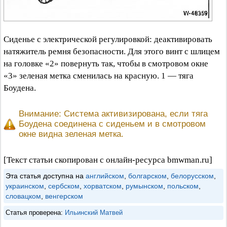
Сиденье с электрической регулировкой: деактивировать
натяжитель ремня безопасности. Для этого винт с шлицем
на головке «2» повернуть так, чтобы в смотровом окне
«3» зеленая метка сменилась на красную. 1 — тяга
Боудена.
Внимание: Система активизирована, если тяга
Боудена соединена с сиденьем и в смотровом
окне видна зеленая метка.
[Текст статьи скопирован с онлайн-ресурса bmwman.ru]
Эта статья доступна на
английском
,
болгарском
,
белорусском
,
украинском
,
сербском
,
хорватском
,
румынском
,
польском
,
словацком
,
венгерском
Статья проверена:
Ильинский Матвей