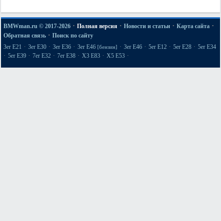
·
·
·
·
BMWman.ru © 2017-2026
Полная версия
Новости и статьи
Карта сайта
·
Обратная связь
Поиск по сайту
·
·
·
·
·
·
·
3er E21
3er E30
3er E36
3er E46
3er E46
5er E12
5er E28
5er E34
[бензин]
·
·
·
·
·
·
5er E39
7er E32
7er E38
X3 E83
X5 E53