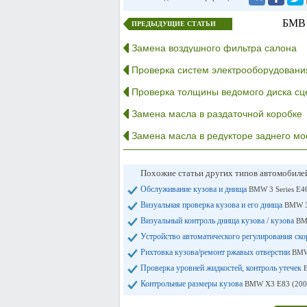
БМВ 
ПРЕДЫДУЩИЕ СТАТЬИ
Замена воздушного фильтра салона
Проверка систем электрооборудовани
Проверка толщины ведомого диска сц
Замена масла в раздаточной коробке
Замена масла в редукторе заднего мо
Похожие статьи других типов автомобил
Обслуживание кузова и днища
BMW 3 Series E46
Визуальная проверка кузова и его днища
BMW 3 
Визуальный контроль днища кузова / кузова
BMW
Устройство автоматического регулирования ско
Рихтовка кузова/ремонт ржавых отверстии
BMW 
Проверка уровней жидкостей, контроль утечек
B
Контрольные размеры кузова
BMW X3 E83 (200