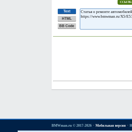
ССЫЛКА
Text
HTML
BB Code
·
·
BMWman.ru © 2017-2026
Мобильная версия
Н