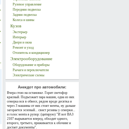
Рулевое управление
Передняя подвеска
Задняя подвеска
Колеса и шины
Кузов
Экстерьер
Интерьер
Двери и окна
Ремонт и уход
Отопитель и кондиционер
Электрооборудование
Оборудование и приборы
Рычаги и переключатели
Электрические схемы
Анекдот про автомобили:
Вчера стою на остановке. Горит светофор
красный. Подъезжает пара машин, одна из них
семерка вся в обвесе, рядом вроде десятка и
через 3 машины от них стоят менты, ну дальше
загорается зеленый... свист резины у семерки...
и голос мента в рупор: (цитирую) "И вот ВАЗ
2107 вырывается вперед, обходит одного,
второго, третьего, прижимается к обочине и
достает документы".