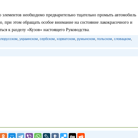
го элементов необходимо предварительно тщательно промыть автомобиль
о, при этом обращать особое внимание на состояние лакокрасочного и
ься к разделу «Кузов» настоящего Руководства.
елорусском
,
украинском
,
сербском
,
хорватском
,
румынском
,
польском
,
словацком
,