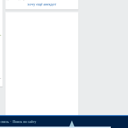
хочу ещё анекдот
·
связь
Поиск по сайту