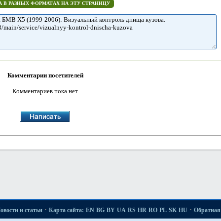
 В РАЗНЫХ ФОРМАТАХ НА ЭТУ СТРАНИЦУ
Комментарии посетителей
Комментариев пока нет
·
·
овости и статьи
Карта сайта:
EN
BG
BY
UA
RS
HR
RO
PL
SK
HU
Обратная 