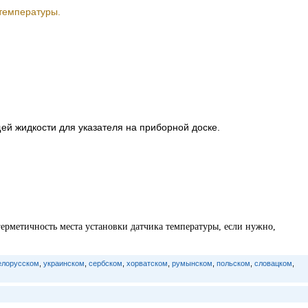
 температуры.
 жидкости для указателя на приборной доске.
ерметичность места установки датчика температуры, если нужно,
елорусском
,
украинском
,
сербском
,
хорватском
,
румынском
,
польском
,
словацком
,