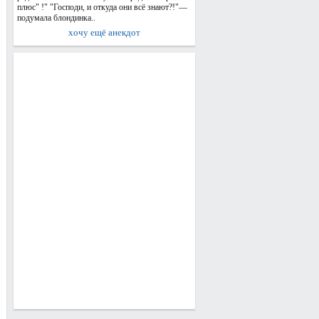
плюс" !" "Господи, и откуда они всё знают?!"—
подумала блондинка..
хочу ещё анекдот