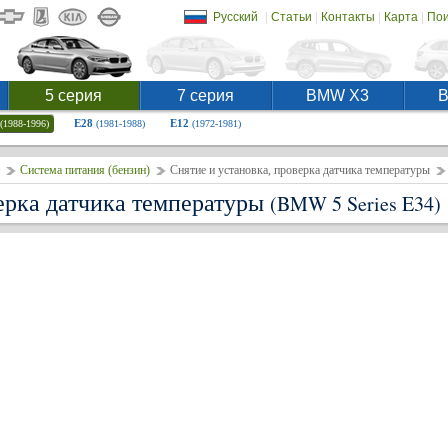
|
|
|
|
Русский
Статьи
Контакты
Карта
Пои
5 серия
7 серия
BMW X3
E28
E12
(1988-1996)
(1981-1988)
(1972-1981)
Система питания (бензин)
Снятие и установка, проверка датчика температуры
верка датчика температуры
(BMW 5 Series E34)