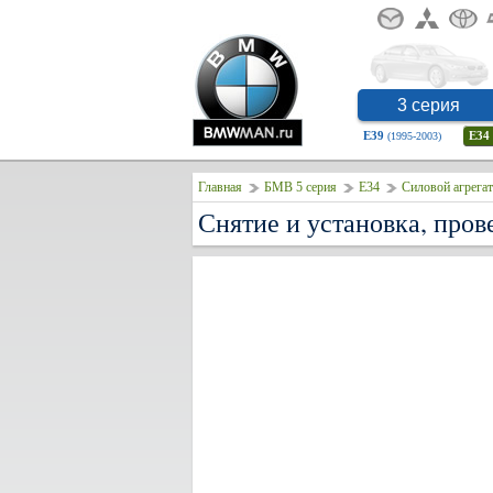
3 серия
E39
E34
(1995-2003)
Главная
БМВ 5 серия
E34
Силовой агрегат
Снятие и установка, про