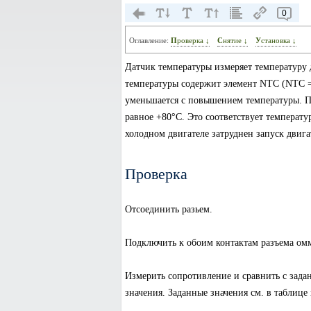
0
Оглавление:
Проверка ↓
Снятие ↓
Установка ↓
Датчик температуры измеряет температуру 
температуры содержит элемент NTC (NTC =
уменьшается с повышением температуры. Пр
равное +80°C. Это соответствует температу
холодном двигателе затруднен запуск двигат
Проверка
Отсоединить разьем.
Подключить к обоим контактам разъема омм
Измерить сопротивление и сравнить с зад
значения. Заданные значения см. в таблице