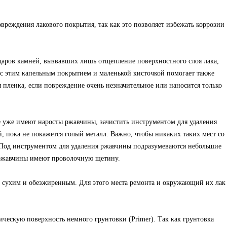
вреждения лакового покрытия, так как это позволяет избежать коррозии
даров камней, вызвавших лишь отщепление поверхностного слоя лака,
 с этим капельным покрытием и маленькой кисточкой помогает также
 пленка, если повреждение очень незначительное или наносится только
е уже имеют наросты ржавчины, зачистить инструментом для удаления
 пока не покажется голый металл. Важно, чтобы никаких таких мест со
Под инструментом для удаления ржавчины подразумеваются небольшие
я ржавчины имеют проволочную щетину.
 сухим и обезжиренным. Для этого места ремонта и окружающий их лак
ическую поверхность немного грунтовки (Primer). Так как грунтовка