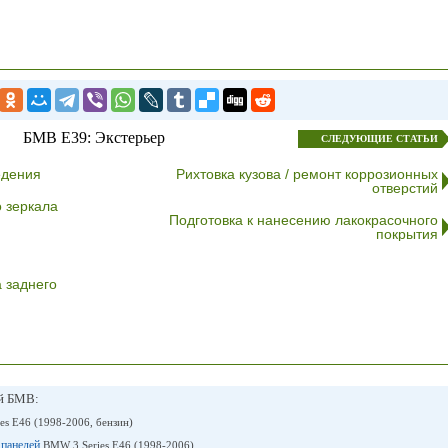
БМВ E39: Экстерьер
СЛЕДУЮЩИЕ СТАТЬИ
едения
Рихтовка кузова / ремонт коррозионных
отверстий
о зеркала
Подготовка к нанесению лакокрасочного
покрытия
 заднего
ей БМВ:
es E46 (1998-2006, бензин)
 панелей
BMW 3 Series E46 (1998-2006)