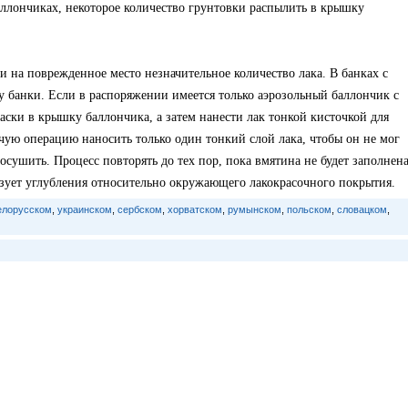
аллончиках, некоторое количество грунтовки распылить в крышку
ти на поврежденное место незначительное количество лака. В банках с
 банки. Если в распоряжении имеется только аэрозольный баллончик с
аски в крышку баллончика, а затем нанести лак тонкой кисточкой для
чую операцию наносить только один тонкий слой лака, чтобы он не мог
росушить. Процесс повторять до тех пор, пока вмятина не будет заполнен
зует углубления относительно окружающего лакокрасочного покрытия.
елорусском
,
украинском
,
сербском
,
хорватском
,
румынском
,
польском
,
словацком
,