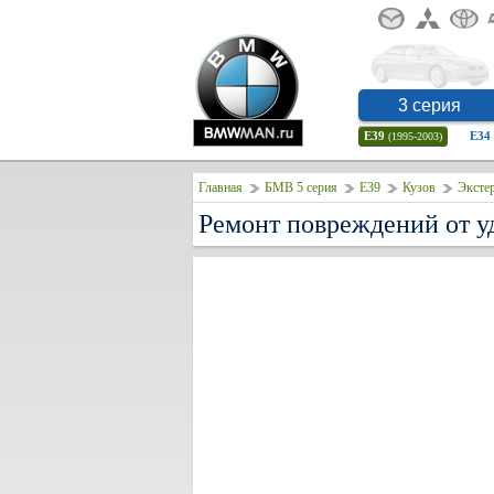
3 серия
E39
E34
(1995-2003)
Главная
БМВ 5 серия
E39
Кузов
Эксте
Ремонт повреждений от 