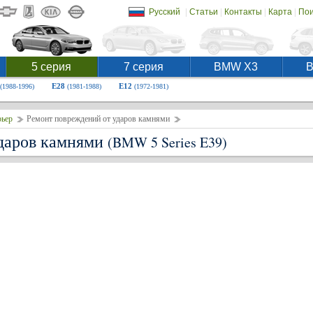
|
|
|
|
Русский
Статьи
Контакты
Карта
Пои
5 серия
7 серия
BMW X3
E28
E12
(1988-1996)
(1981-1988)
(1972-1981)
рьер
Ремонт повреждений от ударов камнями
ударов камнями
(BMW 5 Series E39)