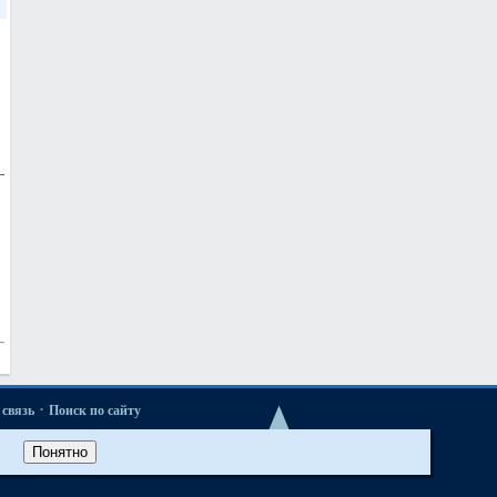
·
связь
Поиск по сайту
·
ые новости
Понятно
·
52 и М52TU