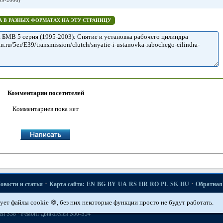
9-2006)
 В РАЗНЫХ ФОРМАТАХ НА ЭТУ СТРАНИЦУ
Комментарии посетителей
Комментариев пока нет
·
·
овости и статьи
Карта сайта:
EN
BG
BY
UA
RS
HR
RO
PL
SK
HU
Обратная 
·
·
·
·
·
·
·
·
·
5er E12
5er E28
5er E34
5er E39
7er E32
7er E38
X3 E83
X5 E53
Автомобильн
ует файлы cookie 🍪, без них некоторые функции просто не будут работать.
·
·
·
й
Техобслуживание двигателей «M»
Ремонт двигателей М50
Ремонт двигателей М
·
ей S38
Ремонт двигателей S50-S54