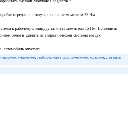
бработать смазкой Molykote Longtherm 2.
оробке передач и затянуть крепление моментом 25 Нм.
истемы к рабочему цилиндру затянуть моментом 15 Нм. Пополнить
нном бачке и удалить из гидравлической системы воздух.
, автомобиль опустить.
елорусском
,
украинском
,
сербском
,
хорватском
,
румынском
,
польском
,
словацком
,