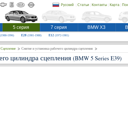
|
|
|
|
Русский
Статьи
Контакты
Карта
Пои
5 серия
7 серия
BMW X3
E28
E12
(1988-1996)
(1981-1988)
(1972-1981)
Сцепление
Снятие и установка рабочего цилиндра сцепления
чего цилиндра сцепления
(BMW 5 Series E39)