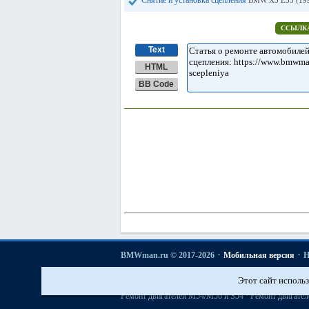
Снятие и установка сцепления
BMW X5 E53 (199
ССЫЛКА
Text
HTML
BB Code
·
·
BMWman.ru © 2017-2026
Мобильная версия
Н
·
·
·
·
3er E21
3er E30
3er E36
3er E46
3er E46
[бензин]
Этот сайт использ
·
История моделей БМВ
Основы ремонта автомобиле
·
Ремонт двигателей М54/М56 и S54
Ремонт двигател