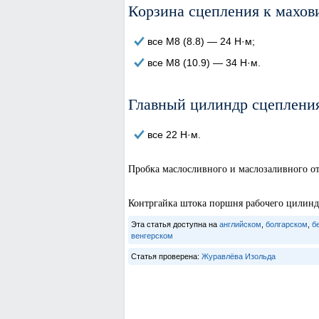
Корзина сцепления к махов
все М8 (8.8) — 24 Н·м;
все М8 (10.9) — 34 Н·м.
Главный цилиндр сцеплени
все 22 Н·м.
Пробка маслосливного и маслозаливного от
Контргайка штока поршня рабочего цилиндр
Эта статья доступна на
английском
,
болгарском
,
б
венгерском
Статья проверена:
Журавлёва Изольда