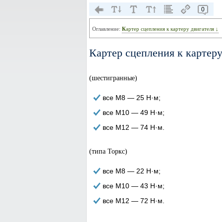
0
Оглавление:
Картер сцепления к картеру двигателя ↓
Картер сцепления к картеру
(шестигранные)
все М8 — 25 Н·м;
все М10 — 49 Н·м;
все М12 — 74 Н·м.
(типа Торкс)
все М8 — 22 Н·м;
все М10 — 43 Н·м;
все М12 — 72 Н·м.