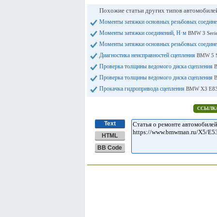
Похожие статьи других типов автомобил
Моменты затяжки основных резьбовых соедин
Моменты затяжки соединений, Н·м
BMW 3 Serie
Моменты затяжки основных резьбовых соедин
Диагностика неисправностей сцепления
BMW 5 S
Проверка толщины ведомого диска сцепления
B
Проверка толщины ведомого диска сцепления
B
Прокачка гидропривода сцепления
BMW X3 E83 
ССЫЛКА
Text
HTML
BB Code