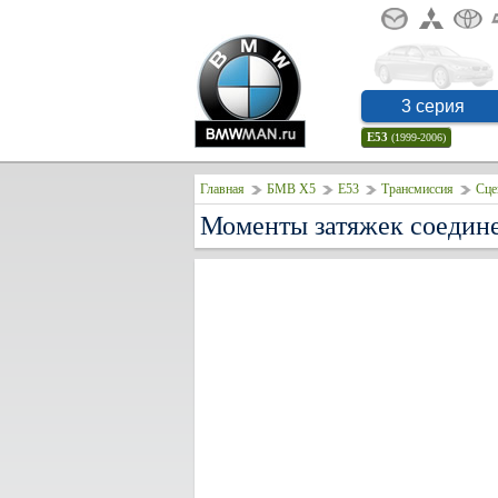
3 серия
E53
(1999-2006)
Главная
БМВ Х5
E53
Трансмиссия
Сце
Моменты затяжек соедин