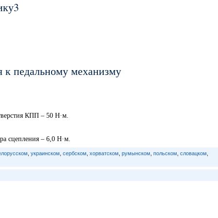
ику3
я к педальному механизму
верстия КПП – 50 Н·м.
а сцепления – 6,0 Н·м.
елорусском
,
украинском
,
сербском
,
хорватском
,
румынском
,
польском
,
словацком
,