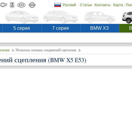
|
|
|
|
Русский
Статьи
Контакты
Карта
Пои
5 серия
7 серия
BMW X3
пление
Моменты затяжек соединений сцепления
ений сцепления
(BMW X5 E53)