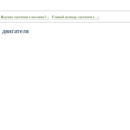
Корзина сцепления к маховику3 ↓
Главный цилиндр сцепления к…↓
 двигателя