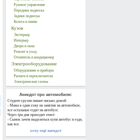
Рулевое управление
Передняя подвеска
Задняя подвеска
Колеса и шины
Кузов
Экстерьер
Интерьер
Двери и окна
Ремонт и уход
Отопитель и кондиционер
Электрооборудование
Оборудование и приборы
Рычаги и переключатели
Электрические схемы
Анекдот про автомобили:
Студент-грузин пишит письмо домой:
- Мама я один езжу на занятия на автомобиле,
все остальные ездят на автобусе.
Через три дня приходит ответ:
- Сынок зачем выделяться купи автобус и езди,
как все.
хочу ещё анекдот