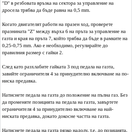
"D" в резбовата връзка на сектора за управление на
дросела трябва да бъде равна на 0,5 mm.
Когато двигателят работи на празен ход, проверете
празнината "Z" между върха 6 на пръта за управление на
газта и края на пръта 7, който трябва да бъде в рамките на
0,25-0,75 mm. Ако е необходимо, регулирайте до
правилния размер с гайки 2.
След като разхлабите гайката 3 под педала на газта,
завийте ограничителя 4 за принудително включване на по-
ниска предавка.
Натиснете педала на газта до положение на пълна газ. Без
да променяте позицията на педала на газта, завъртете
ограничителя 4 за принудително включване на най-
ниската предавка, докато докосне частта на газта.
Натиснете педала на газта рязко надолу, т.е. до позицията,