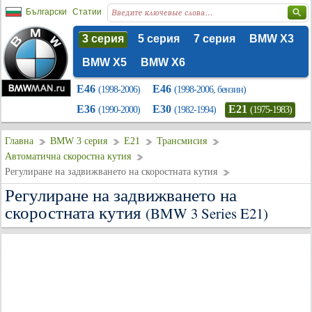
Български
Статии
3 серия
5 серия
7 серия
BMW X3
BMW X5
BMW X6
E46
E46
(1998-2006)
(1998-2006, бензин)
E36
E30
E21
(1990-2000)
(1982-1994)
(1975-1983)
Главна
BMW 3 серия
E21
Трансмисия
Автоматична скоростна кутия
Регулиране на задвижването на скоростната кутия
Регулиране на задвижването на
скоростната кутия
(BMW 3 Series E21)