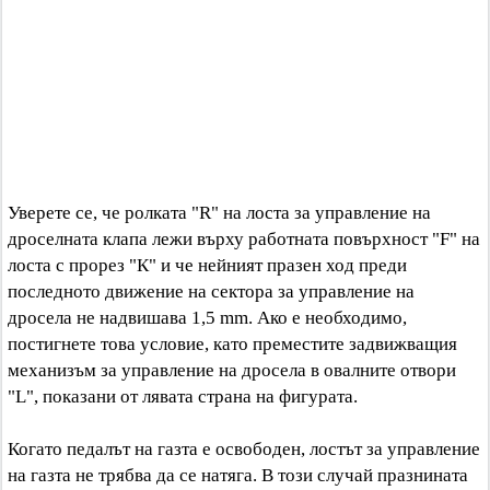
Уверете се, че ролката "R" на лоста за управление на
дроселната клапа лежи върху работната повърхност "F" на
лоста с прорез "К" и че нейният празен ход преди
последното движение на сектора за управление на
дросела не надвишава 1,5 mm. Ако е необходимо,
постигнете това условие, като преместите задвижващия
механизъм за управление на дросела в овалните отвори
"L", показани от лявата страна на фигурата.
Когато педалът на газта е освободен, лостът за управление
на газта не трябва да се натяга. В този случай празнината