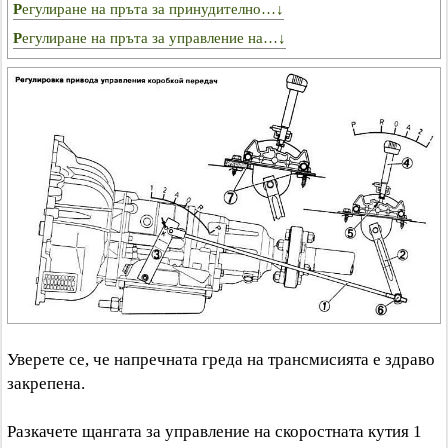
Регулиране на пръта за принудително…↓
Регулиране на пръта за управление на…↓
Уверете се, че напречната греда на трансмисията е здраво
закрепена.
Разкачете щангата за управление на скоростната кутия 1