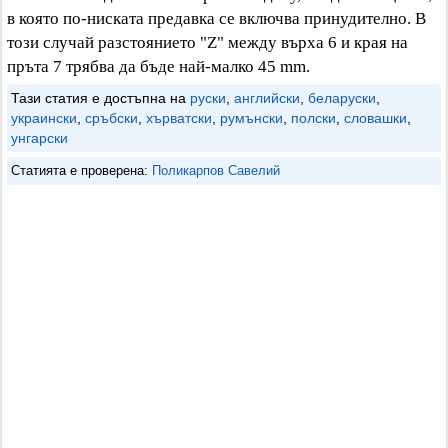
в която по-ниската предавка се включва принудително. В
този случай разстоянието "Z" между върха 6 и края на
пръта 7 трябва да бъде най-малко 45 mm.
Тази статия е достъпна на
руски
,
английски
,
беларуски
,
украински
,
сръбски
,
хърватски
,
румънски
,
полски
,
словашки
,
унгарски
Статията е проверена:
Поликарпов Савелий