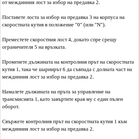
от междинния лост за избор на предавка 2.
Поставете лоста за избор на предавка 3 на корпуса на
скоростната кутия в положение "0" (или "N").
Преместете скоростния лост 4, докато спре срещу
ограничителя 5 на връзката.
Променете дължината на контролния прът на скоростната
кутия 1, така че шарнирът 6 да съвпада с долната част на
междинния лост за избор на предавка 2.
Намалете дължината на пръта за управление на
трансмисията 1, като завъртите края му с един пълен
оборот.
Свържете контролния прът на скоростната кутия 1 към
междинния лост за избор на предавка 2.