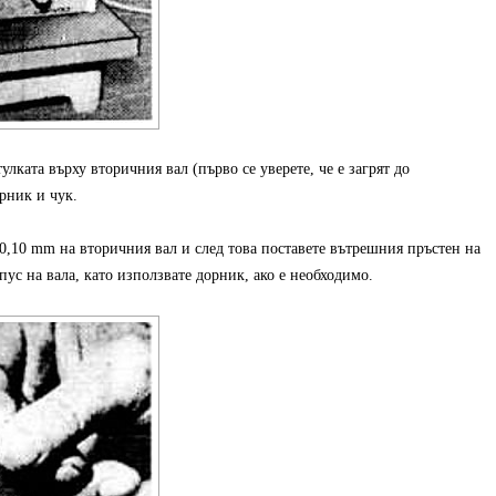
улката върху вторичния вал (първо се уверете, че е загрят до
рник и чук.
0,10 mm на вторичния вал и след това поставете вътрешния пръстен на
ус на вала, като използвате дорник, ако е необходимо.