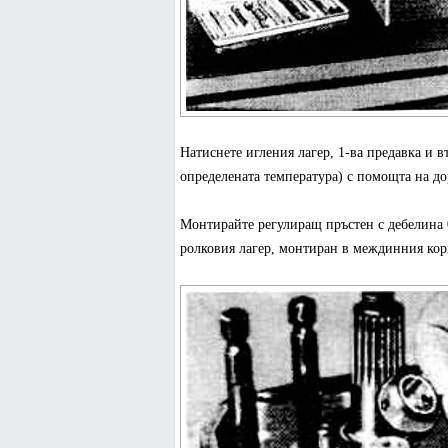
Натиснете игления лагер, 1-ва предавка и вт
определената температура) с помощта на до
Монтирайте регулиращ пръстен с дебелина 
ролковия лагер, монтиран в междинния корп