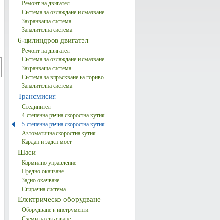
Ремонт на двигател
Система за охлаждане и смазване
Захранваща система
Запалителна система
6-цилиндров двигател
Ремонт на двигател
Система за охлаждане и смазване
Захранваща система
Система за впръскване на гориво
Запалителна система
Трансмисия
Съединител
4-степенна ръчна скоростна кутия
5-степенна ръчна скоростна кутия
Автоматична скоростна кутия
Кардан и заден мост
Шаси
Кормилно управление
Предно окачване
Задно окачване
Спирачна система
Електрическо оборудване
Оборудване и инструменти
Схеми на свързване