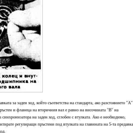
вката за заден ход, който съответства на стандарта, ако разстоянието "A"
ръстен и фланеца на вторичния вал е равно на височината "B" на
а синхронизатора на заден ход, сглобен с втулката. Ако е необходимо,
онтирате регулиращи пръстени под втулката на главината на 5-та предавк
од.