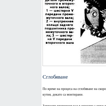
Сглобяване
По време на процеса на сглобяване на скоро
кутия, докато са монтирани.
Затегнете вторичния вал в менгеме с меки 