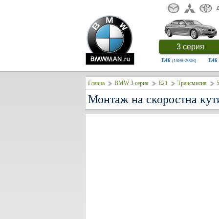
3 серия
E46
E46
(1998-2006)
Главна
BMW 3 серия
E21
Трансмисия
5
Монтаж на скоростна ку