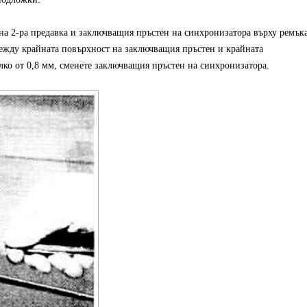
на 2-ра предавка и заключващия пръстен на синхронизатора върху ремък
между крайната повърхност на заключващия пръстен и крайната
лко от 0,8 мм, сменете заключващия пръстен на синхронизатора.