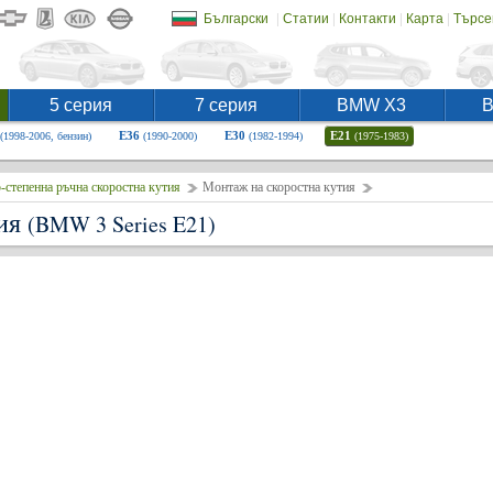
|
|
|
|
Български
Статии
Контакти
Карта
Търсе
5 серия
7 серия
BMW X3
E36
E30
E21
(1998-2006, бензин)
(1990-2000)
(1982-1994)
(1975-1983)
-степенна ръчна скоростна кутия
Монтаж на скоростна кутия
тия
(BMW 3 Series E21)