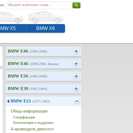
не:
BMW X5
BMW X6
BMW E46
(1998-2006)
BMW E46
(1998-2006, бензин)
BMW E36
(1990-2000)
BMW E30
(1982-1994)
BMW E21
(1975-1983)
Обща информация
Спецификации
Експлоатация и поддръжка
4-цилиндров двигател