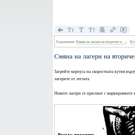
0
Съдържание:
Смяна на лагери на вторичен и…↓
С
Смяна на лагери на вторич
Загрейте корпуса на скоростната кутия вър
лагерите от леглата.
Новите лагери се пресоват с маркировките к