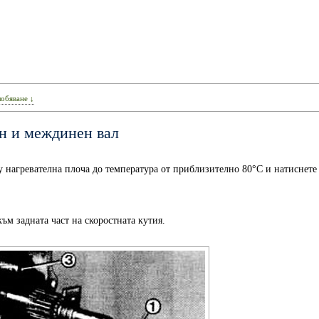
глобяване ↓
ен и междинен вал
ху нагревателна плоча до температура от приблизително 80°C и натиснете
ъм задната част на скоростната кутия.