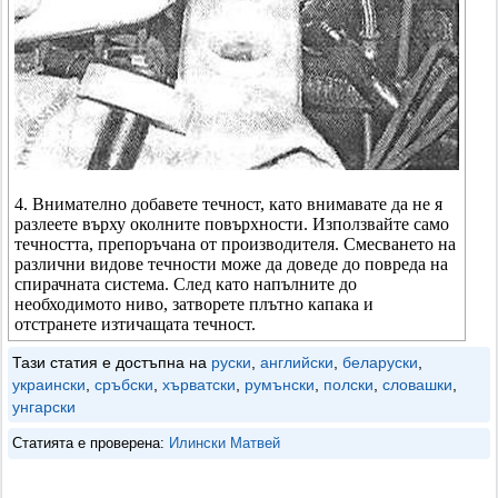
4. Внимателно добавете течност, като внимавате да не я
разлеете върху околните повърхности. Използвайте само
течността, препоръчана от производителя. Смесването на
различни видове течности може да доведе до повреда на
спирачната система. След като напълните до
необходимото ниво, затворете плътно капака и
отстранете изтичащата течност.
Тази статия е достъпна на
руски
,
английски
,
беларуски
,
украински
,
сръбски
,
хърватски
,
румънски
,
полски
,
словашки
,
унгарски
Статията е проверена:
Илински Матвей