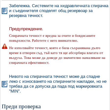
Забележка. Системите на хидравличната спирачка
и съединителя споделят общ резервоар за
резервна течност.
Предупреждение.
Спирачната течност е вредна за очите и боядисаните
повърхности. Работете с него внимателно.
Не използвайте течност, която е била съхранявана дълго
време в отворен съд, тъй като тя ще абсорбира влагата от
въздуха. Това може да доведе до значително намаляване на
спирачната ефективност.
Нивото на спирачната течност може да спадне
леко с износването на спирачните накладки, но не
трябва да се допуска да пада под маркировката
"MIN".
Преди проверка