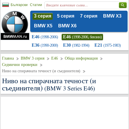
Български
Статии
3 серия
5 серия
7 серия
BMW X3
BMW X5
BMW X6
E46
E46
(1998-2006)
(1998-2006, бензин)
E36
E30
E21
(1990-2000)
(1982-1994)
(1975-1983)
Главна
BMW 3 серия
E46
Обща информация
Седмични проверки
Ниво на спирачната течност (и съединителя)
Ниво на спирачната течност (и
съединителя)
(BMW 3 Series E46)