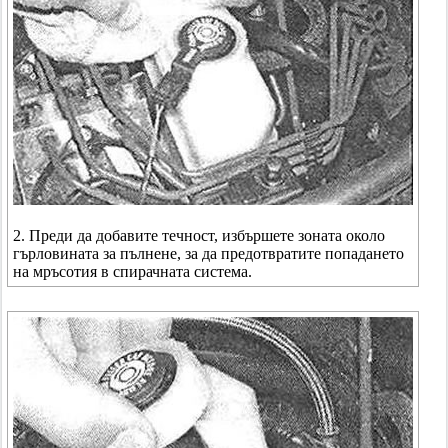
2. Преди да добавите течност, избършете зоната около
гърловината за пълнене, за да предотвратите попадането
на мръсотия в спирачната система.