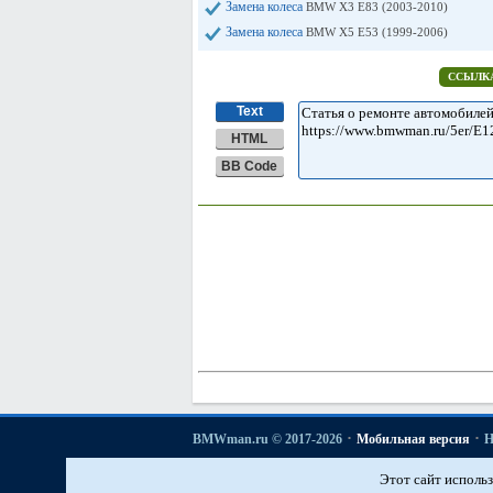
Замена колеса
BMW X3 E83 (2003-2010)
Замена колеса
BMW X5 E53 (1999-2006)
ССЫЛКА
Text
HTML
BB Code
·
·
BMWman.ru © 2017-2026
Мобильная версия
Н
·
·
·
·
3er E21
3er E30
3er E36
3er E46
3er E46
[бензин]
Этот сайт использ
·
История моделей БМВ
Основы ремонта автомобиле