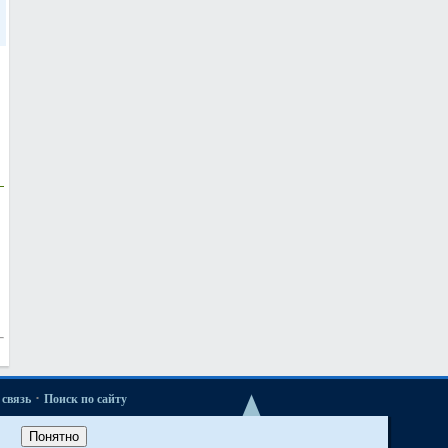
·
связь
Поиск по сайту
·
ые новости
Понятно
·
52 и М52TU