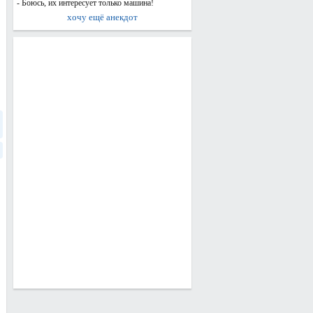
- Боюсь, их интересует только машина!
хочу ещё анекдот