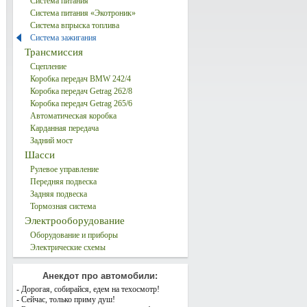
Система питания
Система питания «Экотроник»
Система впрыска топлива
Система зажигания
Трансмиссия
Сцепление
Коробка передач BMW 242/4
Коробка передач Getrag 262/8
Коробка передач Getrag 265/6
Автоматическая коробка
Карданная передача
Задний мост
Шасси
Рулевое управление
Передняя подвеска
Задняя подвеска
Тормозная система
Электрооборудование
Оборудование и приборы
Электрические схемы
Анекдот про автомобили:
- Дорогая, собирайся, едем на техосмотр!
- Сейчас, только приму душ!