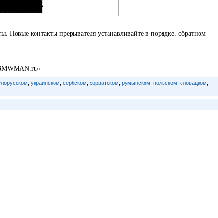
. Новые контакты прерывателя устанавливайте в порядке, обратном
: «BMWMAN.ru»
елорусском
,
украинском
,
сербском
,
хорватском
,
румынском
,
польском
,
словацком
,