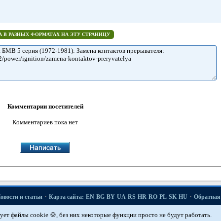
 В РАЗНЫХ ФОРМАТАХ НА ЭТУ СТРАНИЦУ
Комментарии посетителей
Комментариев пока нет
·
·
овости и статьи
Карта сайта:
EN
BG
BY
UA
RS
HR
RO
PL
SK
HU
Обратная 
·
·
·
·
·
·
·
·
·
5er E12
5er E28
5er E34
5er E39
7er E32
7er E38
X3 E83
X5 E53
Автомобильн
ует файлы cookie 🍪, без них некоторые функции просто не будут работать.
·
·
·
й
Техобслуживание двигателей «M»
Ремонт двигателей М50
Ремонт двигателей М