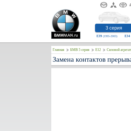
3 серия
E39
E34
(1995-2003)
Главная
БМВ 5 серия
E12
Силовой агрегат
Замена контактов прерыв