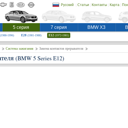
|
|
|
|
Русский
Статьи
Контакты
Карта
Пои
5 серия
7 серия
BMW X3
E28
E12
(1988-1996)
(1981-1988)
(1972-1981)
Система зажигания
Замена контактов прерывателя
ателя
(BMW 5 Series E12)