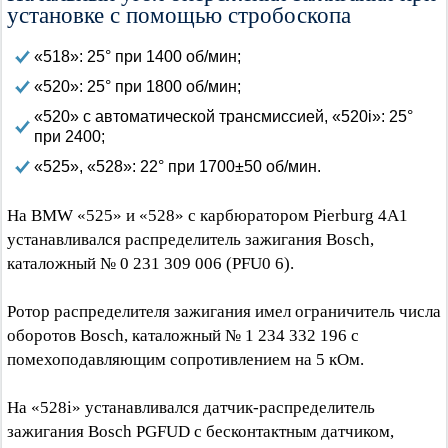
установке с помощью стробоскопа
«518»: 25° при 1400 об/мин;
«520»: 25° при 1800 об/мин;
«520» с автоматической трансмиссией, «520i»: 25°
при 2400;
«525», «528»: 22° при 1700±50 об/мин.
На BMW «525» и «528» с карбюратором Pierburg 4А1
устанавливался распределитель зажигания Bosch,
каталожный № 0 231 309 006 (PFU0 6).
Ротор распределителя зажигания имел ограничитель числа
оборотов Bosch, каталожный № 1 234 332 196 с
помехоподавляющим сопротивлением на 5 кОм.
На «528i» устанавливался датчик-распределитель
зажигания Bosch PGFUD с бесконтактным датчиком,