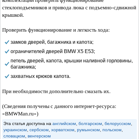
комплектации проверить функционирование
стеклоподъемников и привода люка с подъемно-сдвижной
крышкой.
Проверить функционирование и легкость хода:
замков дверей, багажника и капота;
ограничителей дверей BMW X5 E53;
петель дверей, капота, крышки наливной горловины,
багажника;
захватных крюков капота.
При необходимости дополнительно смазать их.
(Сведения получены с данного интернет-ресурса:
«BMWMan.ru»)
Эта статья доступна на
английском
,
болгарском
,
белорусском
,
украинском
,
сербском
,
хорватском
,
румынском
,
польском
,
словацком
,
венгерском