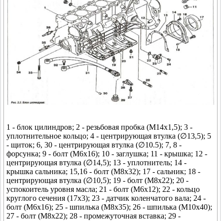
1 - блок цилиндров; 2 - резьбовая пробка (М14х1,5); 3 -
уплотнительное кольцо; 4 - центрирующая втулка (∅13,5); 5
- щиток; 6, 30 - центрирующая втулка (∅10.5); 7, 8 -
форсунка; 9 - болт (М6х16); 10 - заглушка; 11 - крышка; 12 -
центрирующая втулка (∅14,5); 13 - уплотнитель; 14 -
крышка сальника; 15,16 - болт (М8x32); 17 - сальник; 18 -
центрирующая втулка (∅10,5); 19 - болт (М8x22); 20 -
успокоитель уровня масла; 21 - болт (М6х12); 22 - кольцо
круглого сечения (17x3); 23 - датчик коленчатого вала; 24 -
болт (М6x16); 25 - шпилька (М8x35); 26 - шпилька (М10x40);
27 - болт (М8x22); 28 - промежуточная вставка; 29 -