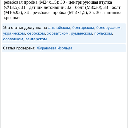
резьбовая пробка (М24x1,5); 30 - центрирующая втулка
(∅13,5); 31 - датчик детонации; 32 - болт (М8x30); 33 - болт
(М10x92); 34 - резьбовая пробка (М14x1,5); 35, 36 - шпилька
крышки
Эта статья доступна на
английском
,
болгарском
,
белорусском
,
украинском
,
сербском
,
хорватском
,
румынском
,
польском
,
словацком
,
венгерском
Статья проверена:
Журавлёва Изольда