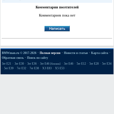
Комментарии посетителей
Комментариев пока нет
·
·
·
·
BMWman.ru © 2017-2026
Полная версия
Новости и статьи
Карта сайта
·
Обратная связь
Поиск по сайту
·
·
·
·
·
·
·
3er E21
3er E30
3er E36
3er E46
3er E46
5er E12
5er E28
5er E34
[бензин]
·
·
·
·
·
·
5er E39
7er E32
7er E38
X3 E83
X5 E53