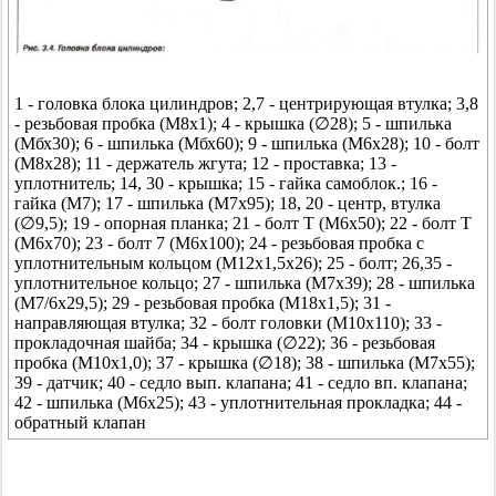
1 - головка блока цилиндров; 2,7 - центрирующая втулка; 3,8
- резьбовая пробка (М8х1); 4 - крышка (∅28); 5 - шпилька
(Мбх30); 6 - шпилька (Мбх60); 9 - шпилька (М6x28); 10 - болт
(М8x28); 11 - держатель жгута; 12 - проставка; 13 -
уплотнитель; 14, 30 - крышка; 15 - гайка самоблок.; 16 -
гайка (М7); 17 - шпилька (М7x95); 18, 20 - центр, втулка
(∅9,5); 19 - опорная планка; 21 - болт Т (М6x50); 22 - болт Т
(М6x70); 23 - болт 7 (М6x100); 24 - резьбовая пробка с
уплотнительным кольцом (М12x1,5x26); 25 - болт; 26,35 -
уплотнительное кольцо; 27 - шпилька (М7x39); 28 - шпилька
(М7/6x29,5); 29 - резьбовая пробка (М18x1,5); 31 -
направляющая втулка; 32 - болт головки (М10x110); 33 -
прокладочная шайба; 34 - крышка (∅22); 36 - резьбовая
пробка (М10x1,0); 37 - крышка (∅18); 38 - шпилька (М7x55);
39 - датчик; 40 - седло вып. клапана; 41 - седло вп. клапана;
42 - шпилька (М6x25); 43 - уплотнительная прокладка; 44 -
обратный клапан