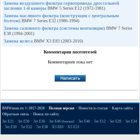
Замена воздушного фильтра сервопривода дроссельной
заслонки 1-й камеры
BMW 5 Series E12 (1972-1981)
Замена масляного фильтра (конструкция с центральным
болтом)
BMW 7 Series E32 (1986-1994)
Замена салонного фильтра (системы вентиляции)
BMW 7 Series
E38 (1994-2001)
Замена колеса
BMW X3 E83 (2003-2010)
Комментарии посетителей
Комментариев пока нет
·
·
·
·
BMWman.ru © 2017-2026
Полная версия
Новости и статьи
Карта сайта
·
Обратная связь
Поиск по сайту
·
·
·
·
·
·
·
3er E21
3er E30
3er E36
3er E46
3er E46
5er E12
5er E28
5er E34
[бензин]
·
·
·
·
·
·
5er E39
7er E32
7er E38
X3 E83
X5 E53