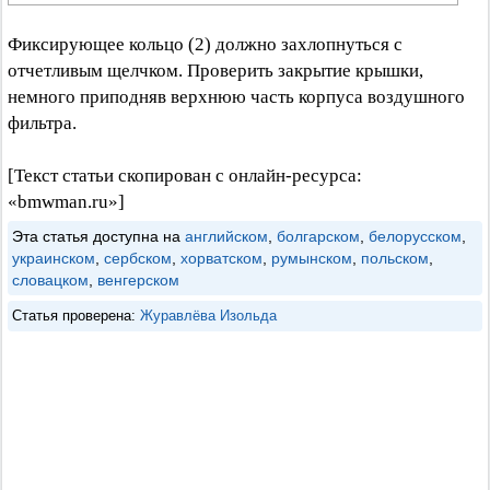
Фиксирующее кольцо (2) должно захлопнуться с
отчетливым щелчком. Проверить закрытие крышки,
немного приподняв верхнюю часть корпуса воздушного
фильтра.
[Текст статьи скопирован с онлайн-ресурса:
«bmwman.ru»]
Эта статья доступна на
английском
,
болгарском
,
белорусском
,
украинском
,
сербском
,
хорватском
,
румынском
,
польском
,
словацком
,
венгерском
Статья проверена:
Журавлёва Изольда