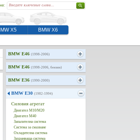
не:
BMW X5
BMW X6
BMW E46
(1998-2006)
BMW E46
(1998-2006, бензин)
BMW E36
(1990-2000)
BMW E30
(1982-1994)
Силовия агрегат
Двигател M10/M20
Двигател M40
Запалителна система
Система за смазване
Охладителна система
Захранваща система