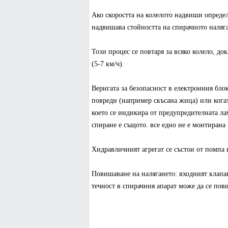
Ако скоростта на колелото надвиши определ
надвишава стойността на спирачното наляган
Този процес се повтаря за всяко колело, д
(5-7 км/ч).
Веригата за безопасност в електронния блок
повреди (например скъсана жица) или кога
което се индикира от предупредителната ла
спиране е същото. все едно не е монтирана
Хидравличният агрегат се състои от помпа 
Повишаване на налягането: входният клапан
течност в спирачния апарат може да се пов