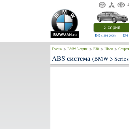
3 серия
E46
E46
(1998-2006)
Главна
BMW 3 серия
E30
Шаси
Спирач
ABS система
(BMW 3 Series