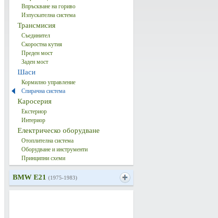
Впръскване на гориво
Изпускателна система
Трансмисия
Съединител
Скоростна кутия
Преден мост
Заден мост
Шаси
Кормилно управление
Спирачна система
Каросерия
Екстериор
Интериор
Електрическо оборудване
Отоплителна система
Оборудване и инструменти
Принципни схеми
BMW E21
(1975-1983)