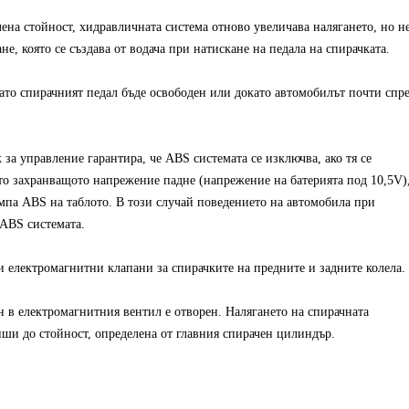
ена стойност, хидравличната система отново увеличава налягането, но н
е, която се създава от водача при натискане на педала на спирачката.
окато спирачният педал бъде освободен или докато автомобилът почти спр
 за управление гарантира, че ABS системата се изключва, ако тя се
то захранващото напрежение падне (напрежение на батерията под 10,5V)
мпа ABS на таблото. В този случай поведението на автомобила при
 ABS системата.
и електромагнитни клапани за спирачките на предните и задните колела.
 в електромагнитния вентил е отворен. Налягането на спирачната
иши до стойност, определена от главния спирачен цилиндър.