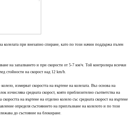
а колелата при внезапно спиране, като по този начин поддържа пълен
чване на запалването и при скорости от 5-7 км/ч. Той контролира всички
лед стойности на скорост над 12 km/h.
 колело, измерват скоростта на въртене на колелата. Въз основа на
лок изчислява средната скорост, която приблизително съответства на
а скоростта на въртене на отделно колело със средната скорост на въртене
равление определя състоянието на приплъзване на колелото и по този
ближава до състояние на блокиране.