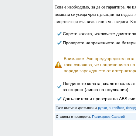
Това е необходимо, за да се гарантира, че 
помпата се усеща чрез пулсации на педала 
амортисьори във всяка спирачна верига. Ко
Спрете колата, изключете двигателя
Проверете напрежението на батерия
Внимание: Ако предупредителната л
това означава, че напрежението на
поради зареждането от алтернатор
Повдигнете колата, свалете колелат
за скорост (липса на ожулвания).
Допълнителни проверки на ABS сист
Тази статия е достъпна на
руски
,
английски
,
белар
Статията е проверена:
Поликарпов Савелий