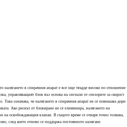
ато налягането в спирачния апарат е все още твърде високо по отношение
лка, управляващият блок въз основа на сигнали от сензорите за скорост
о. Това означава, че налягането в спирачния апарат не се повишава дори
чката. Ако рискът от блокиране не се елиминира, налягането на
яне на освобождаващия клапан. В същото време се отваря точно толкова,
ново, след което отново се поддържа постоянното налягане.