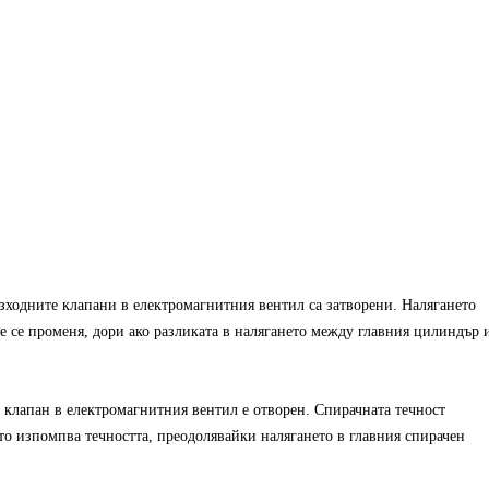
зходните клапани в електромагнитния вентил са затворени. Налягането
не се променя, дори ако разликата в налягането между главния цилиндър 
 клапан в електромагнитния вентил е отворен. Спирачната течност
то изпомпва течността, преодолявайки налягането в главния спирачен