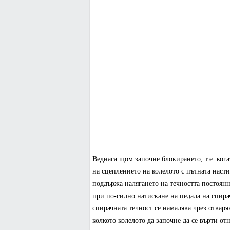
Веднага щом започне блокирането, т.е. ког
на сцеплението на колелото с пътната насти
поддържа налягането на течността постоянн
при по-силно натискане на педала на спира
спирачната течност се намалява чрез отвар
колкото колелото да започне да се върти от