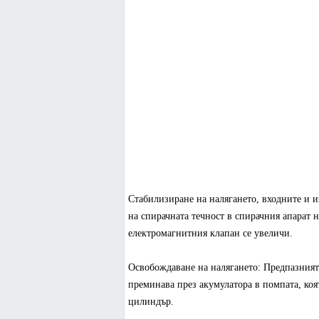
Стабилизиране на налягането, входните и и
на спирачната течност в спирачния апарат 
електромагнитния клапан се увеличи.
Освобождаване на налягането: Предпазният
преминава през акумулатора в помпата, коя
цилиндър.