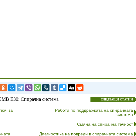
БМВ E30: Спирачна система
СЛЕДВАЩИ СТАТИИ
люч за
Работи по поддръжката на спирачната
система
Смяна на спирачна течност
чната
Диагностика на повреди в спирачната система