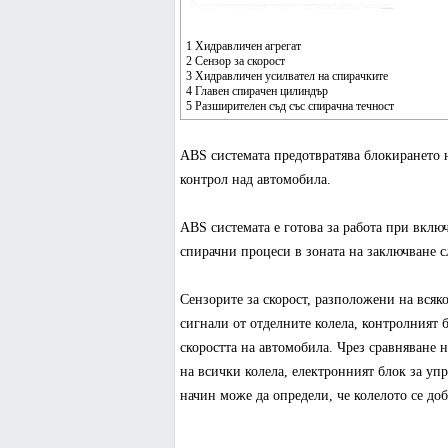
1 Хидравличен агрегат
2 Сензор за скорост
3 Хидравличен усилвател на спирачките
4 Главен спирачен цилиндър
5 Разширителен съд със спирачна течност
ABS системата предотвратява блокирането н
контрол над автомобила.
ABS системата е готова за работа при вклю
спирачни процеси в зоната на заключване с
Сензорите за скорост, разположени на всяко
сигнали от отделните колела, контролният б
скоростта на автомобила. Чрез сравняване н
на всички колела, електронният блок за уп
начин може да определи, че колелото се до