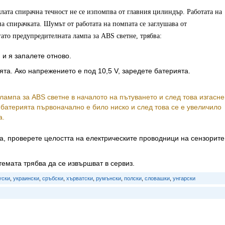
цялата спирачна течност не се изпомпва от главния цилиндър. Работата на
на спирачката. Шумът от работата на помпата се заглушава от
гато предупредителната лампа за ABS светне, трябва:
 и я запалете отново.
та. Ако напрежението е под 10,5 V, заредете батерията.
ампа за ABS светне в началото на пътуването и след това изгасне
 батерията първоначално е било ниско и след това се е увеличило
а.
а, проверете целостта на електрическите проводници на сензорите
емата трябва да се извършват в сервиз.
уски
,
украински
,
сръбски
,
хърватски
,
румънски
,
полски
,
словашки
,
унгарски