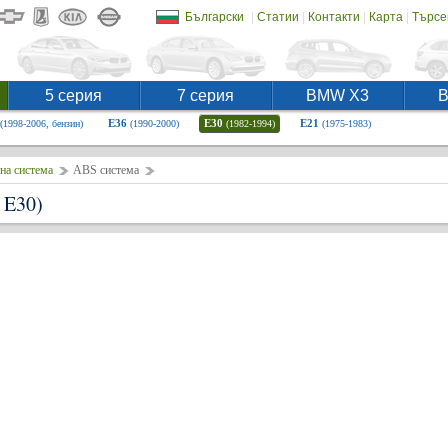
|
|
|
|
Български
Статии
Контакти
Карта
Търсе
5 серия
7 серия
BMW X3
E36
E30
E21
(1998-2006, бензин)
(1990-2000)
(1982-1994)
(1975-1983)
на система
ABS система
 E30)