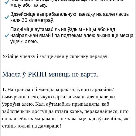
мелу або тальку.
Здзейсніце выпрабавальную паездку на адлегласць
каля 30 кіламетраў.
Падніміце аўтамабіль на ўздым - ніцы або над
назіральнай ямай і па подтекам алею вызначце месца
ўцечкі алею.
Ухіліце ўцечку і заліце алей у скрынку перадач.
Масла ў РКПП мяняць не варта.
1. На трансмісіі маецца корак заліўной гарлавіны/
вымярэнні алею, якую варта здымаць для праверкі
ўзроўня алею. Калі аўтамабіль прыпадняты, каб
забяспечыць доступ да гэтага корка, пераканайцеся, што
ён надзейна замацаваны - не залазьце пад аўтамабіль, які
стаіць толькі на дамкраце!