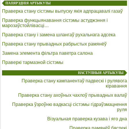
ПАПЯРЭДНІЯ АРТЫКУЛЫ
Праверка стану сістэмы выпуску якія адпрацавалі газаў
Праверка функцыянавання сістэмы астуджэння і
марозаўстойлівасці…
Праверка стану і замена шлангаў рухальнага адсека
Праверка стану прывадных рабрыстых рамянёў
Замена элемента фільтра паветра салона
Праверкі тармазной сістэмы
НАСТУПНЫЯ АРТЫКУЛЫ
Праверка стану кампанентаў падвескі і рулявога
кіравання
Праверка стану ахоўных чахлоў прывадных валаў
Праверка ўзроўню вадкасці сістэмы гідраўзмацнення
руля
Візуальная праверка кузава і яго дна
Праверка рамянёў бяспекі