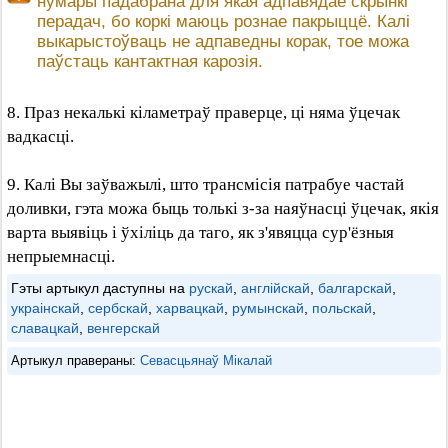
нумары падабрана для якая адпавядае скрынкі
перадач, бо коркі маюць рознае пакрыццё. Калі
выкарыстоўваць не адпаведны корак, тое можа
паўстаць кантактная карозія.
8. Праз некалькі кіламетраў праверце, ці няма ўцечак
вадкасці.
9. Калі Вы заўважылі, што трансмісія патрабуе частай
доливки, гэта можа быць толькі з-за наяўнасці ўцечак, якія
варта выявіць і ўхіліць да таго, як з'явяцца сур'ёзныя
непрыемнасці.
Гэты артыкул даступны на
рускай
,
англійскай
,
балгарскай
,
украінскай
,
сербскай
,
харвацкай
,
румынскай
,
польскай
,
славацкай
,
венгерскай
Артыкул правераны:
Севасцьянаў Мікалай