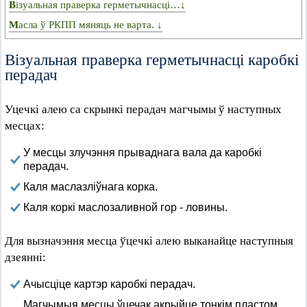
Візуальная праверка герметычнасці…↓
Масла ў РКПП мяняць не варта. ↓
Візуальная праверка герметычнасці каробкі
перадач
Уцечкі алею са скрынкі перадач магчымы ў наступных
месцах:
У месцы злучэння прываднага вала да каробкі
перадач.
Каля маслазліўнага корка.
Каля коркі маслозаливной гор - ловины.
Для вызначэння месца ўцечкі алею выканайце наступныя
дзеянні:
Ачысціце картэр каробкі перадач.
Магчымыя месцы ўцечак акрыйце тонкім пластом