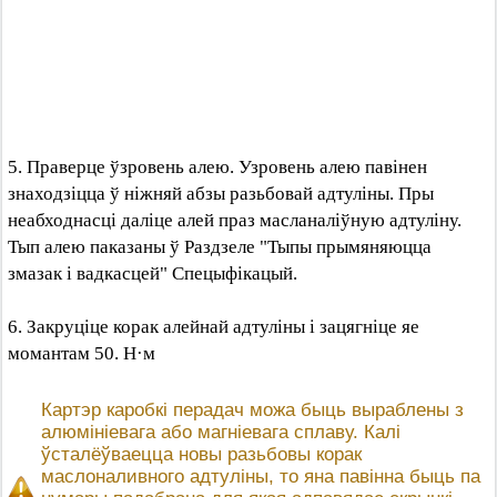
5. Праверце ўзровень алею. Узровень алею павінен
знаходзіцца ў ніжняй абзы разьбовай адтуліны. Пры
неабходнасці даліце алей праз масланаліўную адтуліну.
Тып алею паказаны ў Раздзеле "Тыпы прымяняюцца
змазак і вадкасцей" Спецыфікацый.
6. Закруціце корак алейнай адтуліны і зацягніце яе
момантам 50. Н·м
Картэр каробкі перадач можа быць выраблены з
алюмініевага або магніевага сплаву. Калі
ўсталёўваецца новы разьбовы корак
маслоналивного адтуліны, то яна павінна быць па