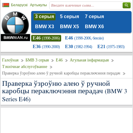
Беларускі
Артыкулы
3 серыя
5 серыя
7 серыя
BMW X3
BMW X5
BMW X6
E46
E46
(1998-2006)
(1998-2006, бензін)
E36
E30
E21
(1990-2000)
(1982-1994)
(1975-1983)
Галоўная
БМВ 3 серыя
E46
Агульная інфармацыя
Тэхнічнае абслугоўванне
Праверка ўзроўню алею ў ручной каробцы пераключэння перадач
Праверка ўзроўню алею ў ручной
каробцы пераключэння перадач
(BMW 3
Series E46)