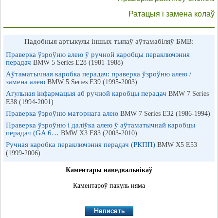
Ратацыя і замена колаў
Падобныя артыкулы іншых тыпаў аўтамабіляў БМВ:
Праверка ўзроўню алею ў ручной каробцы пераключэння
перадач
BMW 5 Series E28 (1981-1988)
Аўтаматычная каробка перадач: праверка ўзроўню алею /
замена алею
BMW 5 Series E39 (1995-2003)
Агульная інфармацыя аб ручной каробцы перадач
BMW 7 Series
E38 (1994-2001)
Праверка ўзроўню маторнага алею
BMW 7 Series E32 (1986-1994)
Праверка ўзроўню і даліўка алею ў аўтаматычнай каробцы
перадач (GA 6…
BMW X3 E83 (2003-2010)
Ручная каробка пераключэння перадач (РКПП)
BMW X5 E53
(1999-2006)
Каментары наведвальнікаў
Каментароў пакуль няма