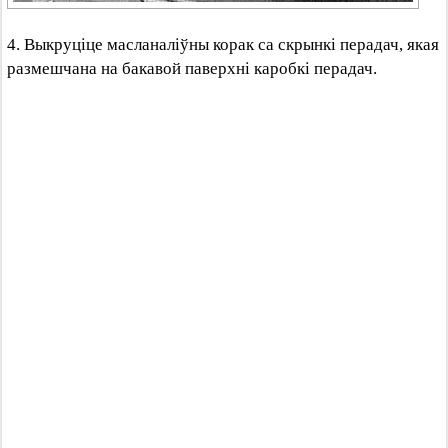
4. Выкруціце масланаліўны корак са скрынкі перадач, якая
размешчана на бакавой паверхні каробкі перадач.