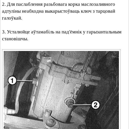
2. Для паслаблення разьбовага корка маслозаливного
адтуліны неабходна выкарыстоўваць ключ з тарцовай
галоўкай.
3. Усталюйце аўтамабіль на пад'ёмнік у гарызантальным
становішчы.